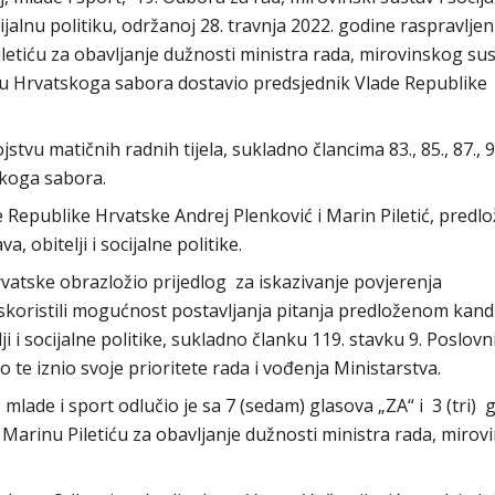
jalnu politiku, održanoj 28. travnja 2022. godine raspravljen
iletiću za obavljanje dužnosti ministra rada, mirovinskog sus
edniku Hrvatskoga sabora dostavio predsjednik Vlade Republike
tvu matičnih radnih tijela, sukladno člancima 83., 85., 87., 93
tskoga sabora.
e Republike Hrvatske Andrej Plenković i Marin Piletić, predlo
 obitelji i socijalne politike.
vatske obrazložio prijedlog za iskazivanje povjerenja
skoristili mogućnost postavljanja pitanja predloženom kand
i i socijalne politike, sukladno članku 119. stavku 9. Poslovn
te iznio svoje prioritete rada i vođenja Ministarstva.
lade i sport odlučio je sa 7 (sedam) glasova „ZA“ i 3 (tri) 
Marinu Piletiću za obavljanje dužnosti ministra rada, mirov