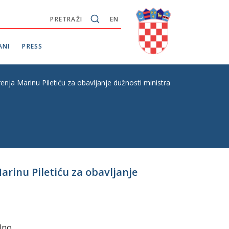
PRETRAŽI
EN
ANI
PRESS
enja Marinu Piletiću za obavljanje dužnosti ministra rada, mirovinskoga 
Marinu Piletiću za obavljanje
alno