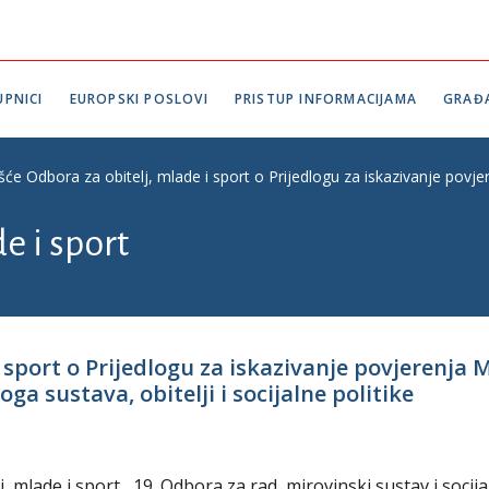
PNICI
EUROPSKI POSLOVI
PRISTUP INFORMACIJAMA
GRAĐ
šće Odbora za obitelj, mlade i sport o Prijedlogu za iskazivanje povjer
e i sport
i sport o Prijedlogu za iskazivanje povjerenja 
a sustava, obitelji i socijalne politike
lj, mlade i sport, 19. Odbora za rad, mirovinski sustav i socij