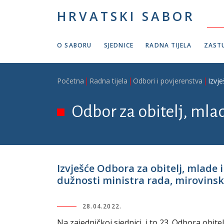
Skoči na glavni sadržaj
HRVATSKI SABOR
O SABORU
SJEDNICE
RADNA TIJELA
ZASTU
Breadcrumb
Početna
Radna tijela
Odbori i povjerenstva
Izvje
Odbor za obitelj, mlad
Izvješće Odbora za obitelj, mlade 
dužnosti ministra rada, mirovinskog
28.04.2022.
Na zajedničkoj sjednici, i to 23. Odbora obite