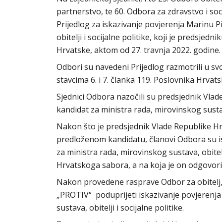
partnerstvo, te 60. Odbora za zdravstvo i soci
Prijedlog za iskazivanje povjerenja Marinu P
obitelji i socijalne politike, koji je predsj
Hrvatske, aktom od 27. travnja 2022. godine.
Odbori su navedeni Prijedlog razmotrili u svojs
stavcima 6. i 7. članka 119. Poslovnika Hrva
Sjednici Odbora nazočili su predsjednik Vlad
kandidat za ministra rada, mirovinskog sustava,
Nakon što je predsjednik Vlade Republike Hr
predloženom kandidatu, članovi Odbora su i
za ministra rada, mirovinskog sustava, obitelj
Hrvatskoga sabora, a na koja je on odgovorio 
Nakon provedene rasprave Odbor za obitelj, m
„PROTIV“ poduprijeti iskazivanje povjerenja 
sustava, obitelji i socijalne politike.