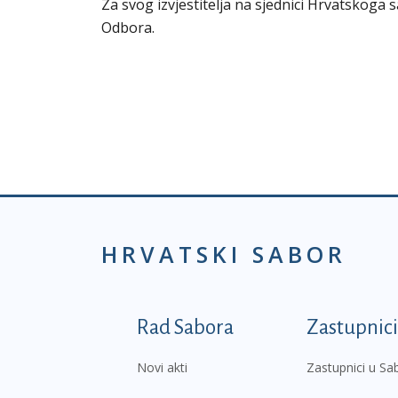
Za svog izvjestitelja na sjednici Hrvatskoga 
Odbora.
HRVATSKI SABOR
Podnožje prvi izborni
Rad Sabora
Zastupnici
Novi akti
Zastupnici u Sa