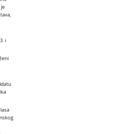
 je
tava,
. i
ženi
idatu
ika
glasa
inskog