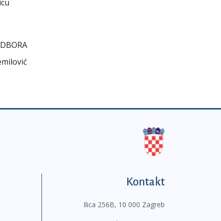
icu
ODBORA
emilović
Kontakt
Ilica 256B, 10 000 Zagreb