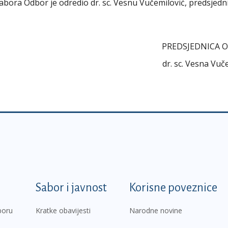
sabora Odbor je odredio dr. sc. Vesnu Vučemilović, predsjedn
PREDSJEDNICA 
dr. sc. Vesna Vuč
k
Sabor i javnost
Korisne poveznice
boru
Kratke obavijesti
Narodne novine