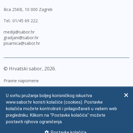
Ilica 256B, 10 000 Zagreb
Tel.:
01/45 69 222
mediji@sabor.hr
gradjani@sabor.hr
pisarnica@sabor.hr
© Hrvatski sabor,
2026
Pravne napomene
Izjava o pristupačnosti
U svrhu pružanja boljeg korisničkog iskustva
Zaštita osobnih podataka
www.sabor.hr koristi kolačiće (cookies). Postavke
kolačića možete kontrolirati i prilagođavati u vašem web
Impressum
pregledniku. Klikom na "Postavke kolačića" možete
Česta pitanja
postaviti njihova ograničenja.
Kontakti
Postavke kolačića