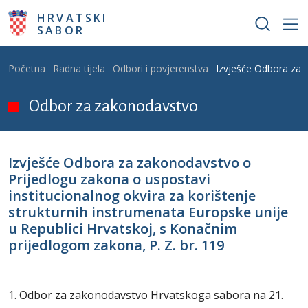
Skoči na glavni sadržaj
HRVATSKI
SABOR
Breadcrumb
Početna
Radna tijela
Odbori i povjerenstva
Izvješće Odbora za z
Odbor za zakonodavstvo
Izvješće Odbora za zakonodavstvo o
Prijedlogu zakona o uspostavi
institucionalnog okvira za korištenje
strukturnih instrumenata Europske unije
u Republici Hrvatskoj, s Konačnim
prijedlogom zakona, P. Z. br. 119
1. Odbor za zakonodavstvo Hrvatskoga sabora na 21.