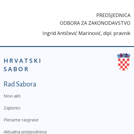
PREDSJEDNICA
ODBORA ZA ZAKONODAVSTVO
Ingrid Antičević Marinović, dipl. pravnik
HRVATSKI
SABOR
Podnožje prvi izbornik
Rad Sabora
Novi akti
Zapisnici
Plenarne rasprave
Aktualna prijepodneva