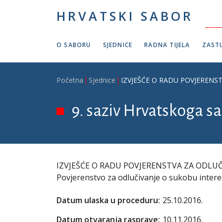
Skoči na glavni sadržaj
HRVATSKI SABOR
O SABORU
SJEDNICE
RADNA TIJELA
ZASTU
Breadcrumb
Početna
Sjednice
IZVJEŠĆE O RADU POVJERENSTVA
9. saziv Hrvatskoga sa
IZVJEŠĆE O RADU POVJERENSTVA ZA ODLUČI
Povjerenstvo za odlučivanje o sukobu inter
Datum ulaska u proceduru:
25.10.2016.
Datum otvaranja rasprave:
10.11.2016.