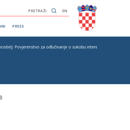
PRETRAŽI
EN
ANI
PRESS
lj: Povjerenstvo za odlučivanje o sukobu interesa
j: