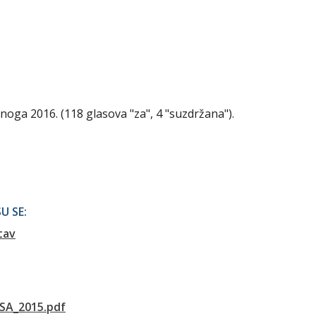
enoga 2016. (118 glasova "za", 4 "suzdržana").
U SE:
tav
SA_2015.pdf