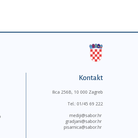
Kontakt
Ilica 256B, 10 000 Zagreb
Tel.:
01/45 69 222
mediji@sabor.hr
o
gradjani@sabor.hr
pisarnica@sabor.hr