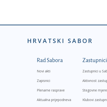
HRVATSKI SABOR
Podnožje prvi izborni
Rad Sabora
Zastupnici
Novi akti
Zastupnici u Sa
Zapisnici
Aktivnost zastu
Plenarne rasprave
Stegovne mjere
Aktualna prijepodneva
Klubovi zastupn