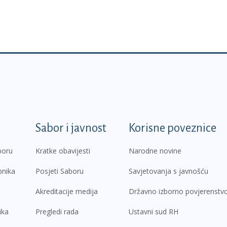
k
Sabor i javnost
Korisne poveznice
boru
Kratke obavijesti
Narodne novine
pnika
Posjeti Saboru
Savjetovanja s javnošću
Akreditacije medija
Državno izborno povjerenstv
ika
Pregledi rada
Ustavni sud RH