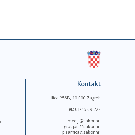
Kontakt
Ilica 256B, 10 000 Zagreb
Tel.:
01/45 69 222
mediji@sabor.hr
o
gradjani@sabor.hr
pisarnica@sabor.hr