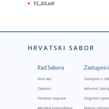
PZ_255.pdf
HRVATSKI SABOR
Podnožje prvi izborni
Rad Sabora
Zastupnici
Novi akti
Zastupnici u Sa
Zapisnici
Aktivnost zastu
Plenarne rasprave
Stegovne mjere
Aktualna prijepodneva
Klubovi zastupn