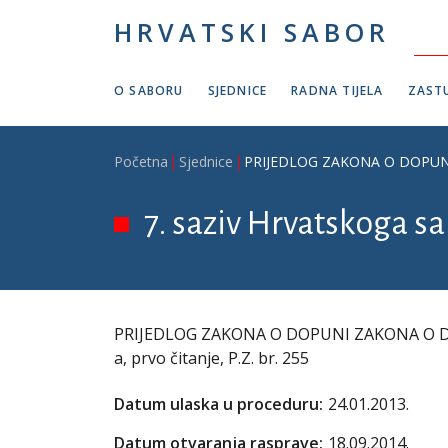
Skoči na glavni sadržaj
HRVATSKI SABOR
O SABORU
SJEDNICE
RADNA TIJELA
ZASTU
Breadcrumb
Početna
Sjednice
PRIJEDLOG ZAKONA O DOPUNI Z
7. saziv Hrvatskoga sab
PRIJEDLOG ZAKONA O DOPUNI ZAKONA O DR
a, prvo čitanje, P.Z. br. 255
Datum ulaska u proceduru:
24.01.2013.
Datum otvaranja rasprave:
18.09.2014.