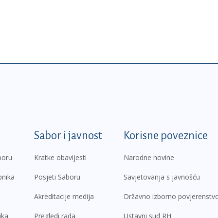
k
Sabor i javnost
Korisne poveznice
boru
Kratke obavijesti
Narodne novine
pnika
Posjeti Saboru
Savjetovanja s javnošću
Akreditacije medija
Državno izborno povjerenstv
ika
Pregledi rada
Ustavni sud RH