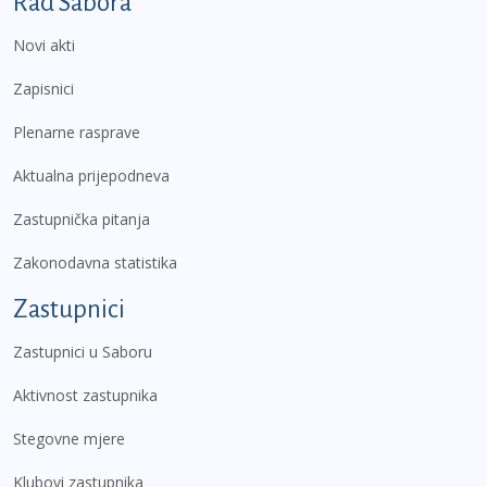
Podnožje prvi izbornik
Rad Sabora
Novi akti
Zapisnici
Plenarne rasprave
Aktualna prijepodneva
Zastupnička pitanja
Zakonodavna statistika
Zastupnici
Zastupnici u Saboru
Aktivnost zastupnika
Stegovne mjere
Klubovi zastupnika