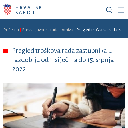
Skoči na glavni sadržaj
HRVATSKI
SABOR
Breadcrumb
Početna
Press
Javnost rada
Arhiva
Pregled troškova rada zastup
Pregled troškova rada zastupnika u
razdoblju od 1. siječnja do 15. srpnja
2022.