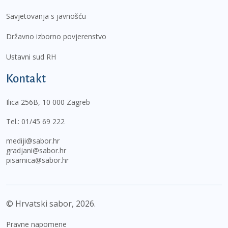
Savjetovanja s javnošću
Državno izborno povjerenstvo
Ustavni sud RH
Kontakt
Ilica 256B, 10 000 Zagreb
Tel.:
01/45 69 222
mediji@sabor.hr
gradjani@sabor.hr
pisarnica@sabor.hr
© Hrvatski sabor,
2026
Pravne napomene