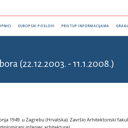
PNICI
EUROPSKI POSLOVI
PRISTUP INFORMACIJAMA
GRAĐ
bora (22.12.2003. - 11.1.2008.)
ibnja 1949. u Zagrebu (Hrvatska). Završio Arhitektonski fakul
diplomirani inženjer arhitekture).