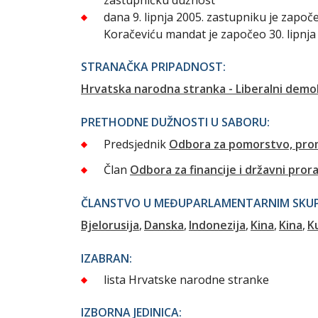
dana 9. lipnja 2005. zastupniku je zapo
Koračeviću mandat je započeo 30. lipnja
STRANAČKA PRIPADNOST:
Hrvatska narodna stranka - Liberalni demo
PRETHODNE DUŽNOSTI U SABORU:
Predsjednik
Odbora za pomorstvo, pro
Član
Odbora za financije i državni pror
ČLANSTVO U MEĐUPARLAMENTARNIM SKUPI
Bjelorusija
Danska
Indonezija
Kina
Kina
K
IZABRAN:
lista Hrvatske narodne stranke
IZBORNA JEDINICA: