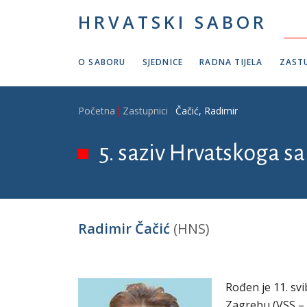
Skoči na glavni sadržaj
HRVATSKI SABOR
O SABORU
SJEDNICE
RADNA TIJELA
ZASTU
Breadcrumb
Početna
Zastupnici
Čačić, Radimir
5. saziv Hrvatskoga sa
Radimir Čačić
(HNS)
Rođen je 11. sv
Zagrebu (VSS – 