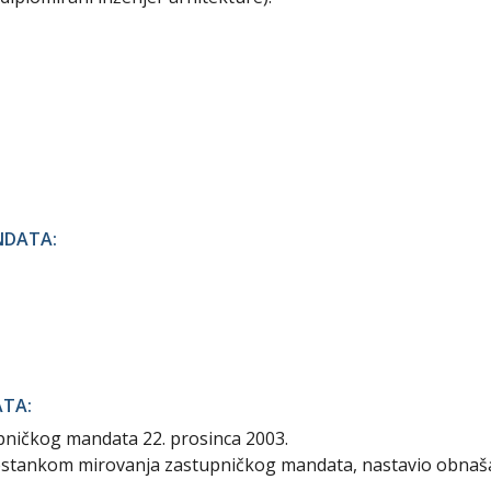
NDATA:
ATA:
pničkog mandata 22. prosinca 2003.
prestankom mirovanja zastupničkog mandata, nastavio obnaš