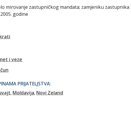
čelo mirovanje zastupničkog mandata; zamjeniku zastupnika 
 2005. godine
krati
met i veze
ačun
NAMA PRIJATELJSTVA:
uvajt
Moldavija
Novi Zeland