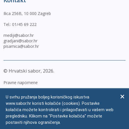
Kontakt
Ilica 256B, 10 000 Zagreb
Tel.:
01/45 69 222
mediji@sabor.hr
gradjani@sabor.hr
pisarnica@sabor.hr
© Hrvatski sabor,
2026
Pravne napomene
Izjava o pristupačnosti
U svrhu pružanja boljeg korisničkog iskustva
Zaštita osobnih podataka
www.sabor.hr koristi kolačiće (cookies). Postavke
kolačića možete kontrolirati i prilagođavati u vašem web
Impressum
pregledniku. Klikom na "Postavke kolačića" možete
Česta pitanja
postaviti njihova ograničenja.