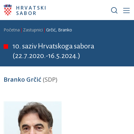
Skoči na glavni sadržaj
HRVATSKI
SABOR
Breadcrumb
Početna
Zastupnici
Grčić, Branko
10. saziv Hrvatskoga sabora
(22.7.2020.-16.5.2024.)
Branko Grčić
(SDP)