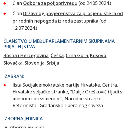
Član
Odbora za poljoprivredu
(od 24.05.2024.)
Član
Državnog povjerenstva za procjenu šteta od
prirodnih nepogoda iz reda zastupnika
(od
12.07.2024.)
ČLANSTVO U MEĐUPARLAMENTARNIM SKUPINAMA
PRIJATELJSTVA:
Bosna i Hercegovina
Češka
Crna Gora
Kosovo
Slovačka
Slovenija
Srbija
IZABRAN:
lista Socijaldemokratske partije Hrvatske, Centra,
Hrvatske seljačke stranke, "Dalije Orešković i ljudi s
imenom i prezimenom", Narodne stranke -
Reformista i Građansko-liberalnog saveza
IZBORNA JEDINICA:
IV. izborna jedinica