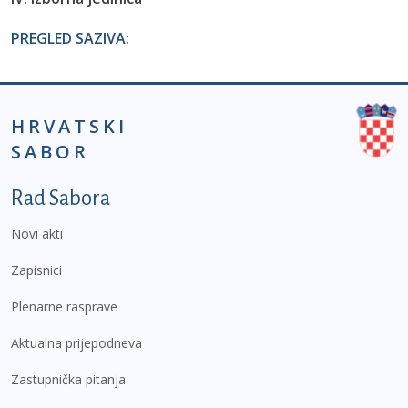
PREGLED SAZIVA:
HRVATSKI
SABOR
Podnožje prvi izbornik
Rad Sabora
Novi akti
Zapisnici
Plenarne rasprave
Aktualna prijepodneva
Zastupnička pitanja