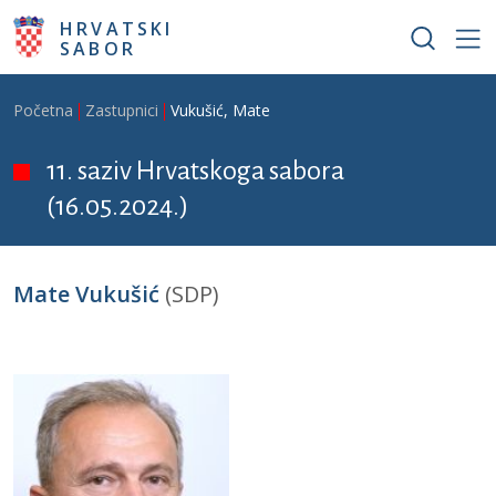
Skoči na glavni sadržaj
HRVATSKI
SABOR
Breadcrumb
Početna
Zastupnici
Vukušić, Mate
11. saziv Hrvatskoga sabora
(16.05.2024.)
Mate Vukušić
(SDP)