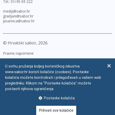
Tel.:
01/45 69 222
mediji@sabor.hr
gradjani@sabor.hr
pisarnica@sabor.hr
© Hrvatski sabor,
2026
Pravne napomene
Izjava o pristupačnosti
U svrhu pružanja boljeg korisničkog iskustva
Zaštita osobnih podataka
www.sabor.hr koristi kolačiće (cookies). Postavke
kolačića možete kontrolirati i prilagođavati u vašem web
Impressum
pregledniku. Klikom na "Postavke kolačića" možete
Česta pitanja
postaviti njihova ograničenja.
Kontakti
Postavke kolačića
Mapa weba
Prihvati sve kolačiće