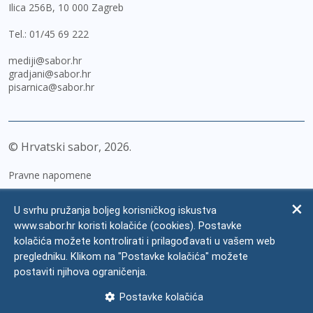
Ilica 256B, 10 000 Zagreb
Tel.:
01/45 69 222
mediji@sabor.hr
gradjani@sabor.hr
pisarnica@sabor.hr
© Hrvatski sabor,
2026
Pravne napomene
Izjava o pristupačnosti
U svrhu pružanja boljeg korisničkog iskustva
Zaštita osobnih podataka
www.sabor.hr koristi kolačiće (cookies). Postavke
kolačića možete kontrolirati i prilagođavati u vašem web
Impressum
pregledniku. Klikom na "Postavke kolačića" možete
Česta pitanja
postaviti njihova ograničenja.
Kontakti
Postavke kolačića