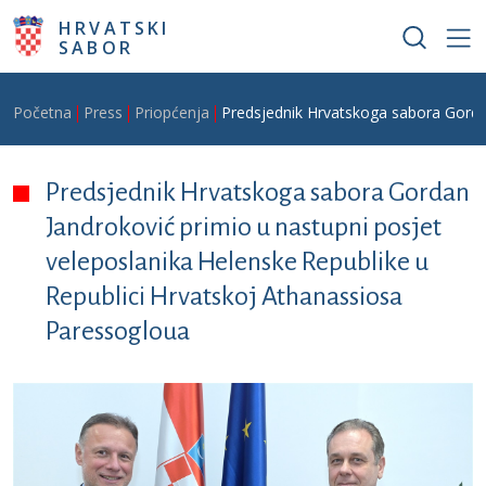
Skoči na glavni sadržaj
HRVATSKI
SABOR
Breadcrumb
Početna
Press
Priopćenja
Predsjednik Hrvatskoga sabora Gordan
Predsjednik Hrvatskoga sabora Gordan
Jandroković primio u nastupni posjet
veleposlanika Helenske Republike u
Republici Hrvatskoj Athanassiosa
Paressogloua