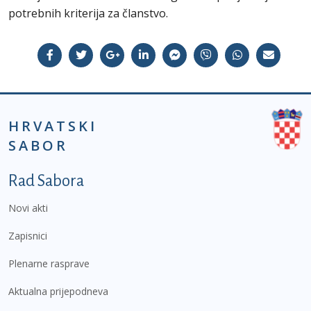
potrebnih kriterija za članstvo.
HRVATSKI
SABOR
Podnožje prvi izbornik
Rad Sabora
Novi akti
Zapisnici
Plenarne rasprave
Aktualna prijepodneva