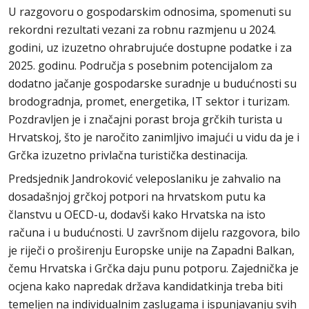
U razgovoru o gospodarskim odnosima, spomenuti su
rekordni rezultati vezani za robnu razmjenu u 2024.
godini, uz izuzetno ohrabrujuće dostupne podatke i za
2025. godinu. Područja s posebnim potencijalom za
dodatno jačanje gospodarske suradnje u budućnosti su
brodogradnja, promet, energetika, IT sektor i turizam.
Pozdravljen je i značajni porast broja grčkih turista u
Hrvatskoj, što je naročito zanimljivo imajući u vidu da je i
Grčka izuzetno privlačna turistička destinacija.
Predsjednik Jandroković veleposlaniku je zahvalio na
dosadašnjoj grčkoj potpori na hrvatskom putu ka
članstvu u OECD-u, dodavši kako Hrvatska na isto
računa i u budućnosti. U završnom dijelu razgovora, bilo
je riječi o proširenju Europske unije na Zapadni Balkan,
čemu Hrvatska i Grčka daju punu potporu. Zajednička je
ocjena kako napredak država kandidatkinja treba biti
temeljen na individualnim zaslugama i ispunjavanju svih