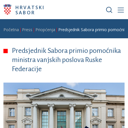
Skoči na glavni sadržaj
HRVATSKI
SABOR
Breadcrumb
Početna
Press
Priopćenja
Predsjednik Sabora primio pomoćnika 
Predsjednik Sabora primio pomoćnika
ministra vanjskih poslova Ruske
Federacije