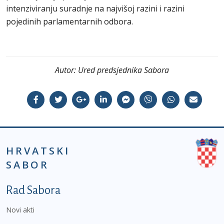
intenziviranju suradnje na najvišoj razini i razini
pojedinih parlamentarnih odbora.
Autor:
Ured predsjednika Sabora
HRVATSKI
SABOR
Podnožje prvi izbornik
Rad Sabora
Novi akti