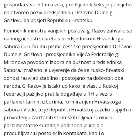
gospodarstvo. S tim u vezi, predsjednik Šeks je podsjetio
na otvoren poziv predsjedniku Državne Dume g.
Grizlovu da posjeti Republiku Hrvatsku.
Pomoćnik ministra vanjskih poslova g. Razov zahvalio se
na mogućnosti susreta s predsjednikom Hrvatskoga
sabora i uručio mu pisma čestitke predsjednika Državne
Dume g. Grizlova i predsjednika Vijeća Federacije g.
Mironova povodom izbora na dužnost predsjednika
Sabora. Izraženo je uvjerenje da će se rusko-hrvatski
odnosi razvijati stabilno i postojano na dobrobit oba
naroda. G. Razov je istaknuo kako je vlast u Ruskoj
Federaciji pažljivo pratila događaje u RH u vezi s
parlamentarnim izborima, formiranjem Hrvatskoga
sabora i Vlade, te je Republici Hrvatskoj zaželio uspjeh u
provođenju zacrtanih strateških ciljeva. U okviru
parlamentarne suradnje podržana je ideja o
produbljivanju postojećih kontakata, kao i o