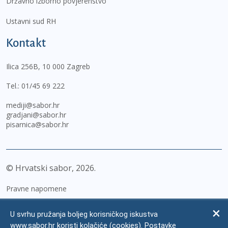
Državno izborno povjerenstvo
Ustavni sud RH
Kontakt
Ilica 256B, 10 000 Zagreb
Tel.:
01/45 69 222
mediji@sabor.hr
gradjani@sabor.hr
pisarnica@sabor.hr
© Hrvatski sabor,
2026
Pravne napomene
Izjava o pristupačnosti
U svrhu pružanja boljeg korisničkog iskustva
Zaštita osobnih podataka
www.sabor.hr koristi kolačiće (cookies). Postavke