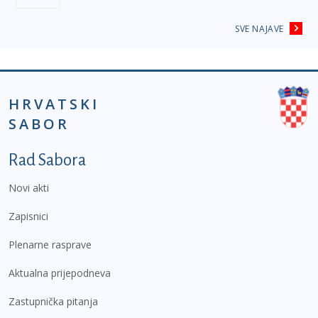
SVE NAJAVE
HRVATSKI
SABOR
Podnožje prvi izbornik
Rad Sabora
Novi akti
Zapisnici
Plenarne rasprave
Aktualna prijepodneva
Zastupnička pitanja