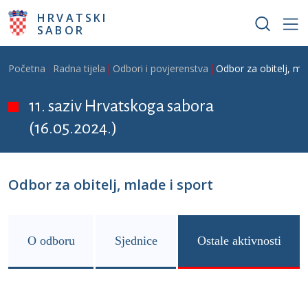
Skoči na glavni sadržaj
HRVATSKI
SABOR
Breadcrumb
Početna
Radna tijela
Odbori i povjerenstva
Odbor za obitelj, mla
11. saziv Hrvatskoga sabora
(16.05.2024.)
Odbor za obitelj, mlade i sport
O odboru
Sjednice
Ostale aktivnosti