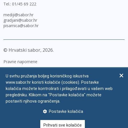
Tel.:
01/45 69 222
mediji@sabor.hr
gradjani@sabor.hr
pisarnica@sabor.hr
© Hrvatski sabor,
2026
Pravne napomene
Izjava o pristupačnosti
U svrhu pružanja boljeg korisničkog iskustva
Zaštita osobnih podataka
www.sabor.hr koristi kolačiće (cookies). Postavke
kolačića možete kontrolirati i prilagođavati u vašem web
Impressum
pregledniku. Klikom na "Postavke kolačića" možete
Česta pitanja
postaviti njihova ograničenja.
Kontakti
Postavke kolačića
Mapa weba
Prihvati sve kolačiće