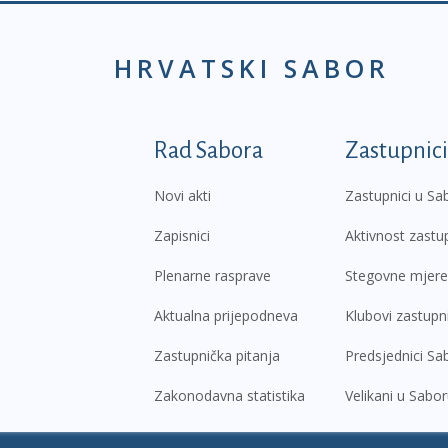
HRVATSKI SABOR
Podnožje prvi izborni
Rad Sabora
Zastupnici
Novi akti
Zastupnici u Sa
Zapisnici
Aktivnost zastu
Plenarne rasprave
Stegovne mjere
Aktualna prijepodneva
Klubovi zastupn
Zastupnička pitanja
Predsjednici Sa
Zakonodavna statistika
Velikani u Sabo