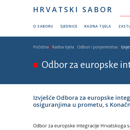
Skoči na glavni sadržaj
HRVATSKI SABOR
O SABORU
SJEDNICE
RADNA TIJELA
ZASTU
Breadcrumb
Početna
Radna tijela
Odbori i povjerenstva
Izvj
Odbor za europske in
Izvješće Odbora za europske inte
osiguranjima u prometu, s Konačnim
Odbor za europske integracije Hrvatskoga sab