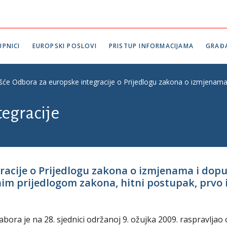
PNICI
EUROPSKI POSLOVI
PRISTUP INFORMACIJAMA
GRAĐ
ešće Odbora za europske integracije o Prijedlogu zakona o izmjenama
tegracije
gracije o Prijedlogu zakona o izmjenama i d
 prijedlogom zakona, hitni postupak, prvo i dr
ora je na 28. sjednici održanoj 9. ožujka 2009. raspravljao 