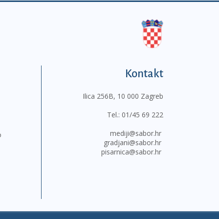
Kontakt
Ilica 256B, 10 000 Zagreb
Tel.:
01/45 69 222
mediji@sabor.hr
o
gradjani@sabor.hr
pisarnica@sabor.hr