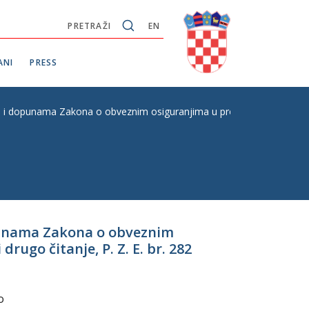
PRETRAŽI
EN
ANI
PRESS
 i dopunama Zakona o obveznim osiguranjima u prometu, s Konačnim pr
opunama Zakona o obveznim
ugo čitanje, P. Z. E. br. 282
o