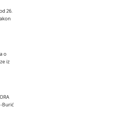
od 26.
Zakon
a o
ze iz
BORA
ć-Burić