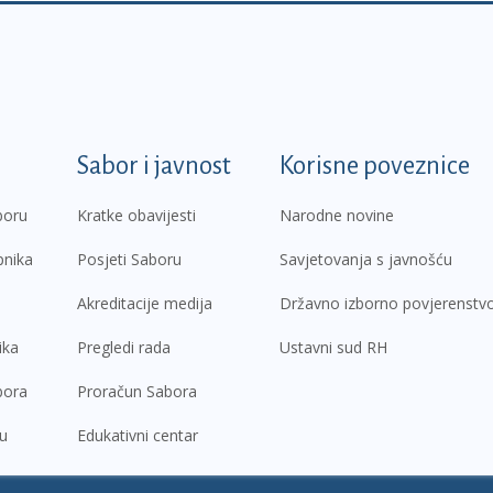
k
Sabor i javnost
Korisne poveznice
boru
Kratke obavijesti
Narodne novine
pnika
Posjeti Saboru
Savjetovanja s javnošću
Akreditacije medija
Državno izborno povjerenstv
ika
Pregledi rada
Ustavni sud RH
bora
Proračun Sabora
ru
Edukativni centar