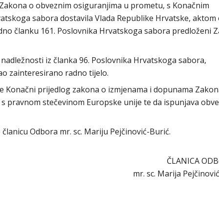
 Zakona o obveznim osiguranjima u prometu, s Konačnim
vatskoga sabora dostavila Vlada Republike Hrvatske, aktom 
ladno članku 161. Poslovnika Hrvatskoga sabora predloženi 
 nadležnosti iz članka 96. Poslovnika Hrvatskoga sabora,
 zainteresirano radno tijelo.
a je Konačni prijedlog zakona o izmjenama i dopunama Zakon
s pravnom stečevinom Europske unije te da ispunjava obve
io članicu Odbora mr. sc. Mariju Pejčinović-Burić.
ČLANICA OD
mr. sc. Marija Pejčinovi