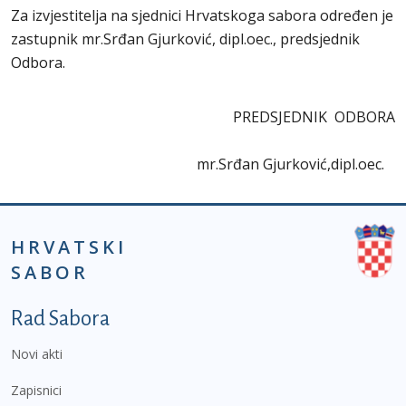
Za izvjestitelja na sjednici Hrvatskoga sabora određen je
zastupnik mr.Srđan Gjurković, dipl.oec., predsjednik
Odbora.
PREDSJEDNIK ODBORA
mr.Srđan Gjurković,dipl.oec.
HRVATSKI
SABOR
Podnožje prvi izbornik
Rad Sabora
Novi akti
Zapisnici