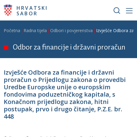
Skoči na glavni sadržaj
HRVATSKI
SABOR
Breadcrumb
Početna
Radna tijela
Odbori i povjerenstva
Izvješće Odbora za f
Odbor za financije i državni proračun
Izvješće Odbora za financije i državni
proračun o Prijedlogu zakona o provedbi
Uredbe Europske unije o europskim
fondovima poduzetničkog kapitala, s
Konačnom prijedlogu zakona, hitni
postupak, prvo i drugo čitanje, P.Z.E. br.
448