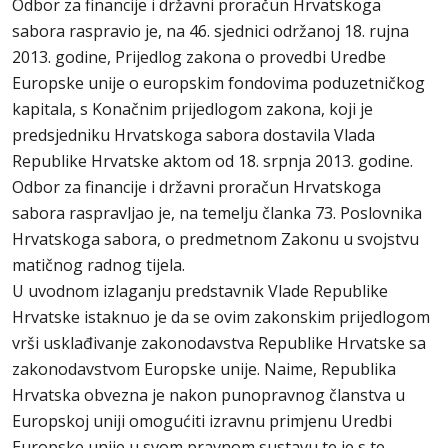
Odbor za financije i državni proračun Hrvatskoga
sabora raspravio je, na 46. sjednici održanoj 18. rujna
2013. godine, Prijedlog zakona o provedbi Uredbe
Europske unije o europskim fondovima poduzetničkog
kapitala, s Konačnim prijedlogom zakona, koji je
predsjedniku Hrvatskoga sabora dostavila Vlada
Republike Hrvatske aktom od 18. srpnja 2013. godine.
Odbor za financije i državni proračun Hrvatskoga
sabora raspravljao je, na temelju članka 73. Poslovnika
Hrvatskoga sabora, o predmetnom Zakonu u svojstvu
matičnog radnog tijela.
U uvodnom izlaganju predstavnik Vlade Republike
Hrvatske istaknuo je da se ovim zakonskim prijedlogom
vrši usklađivanje zakonodavstva Republike Hrvatske sa
zakonodavstvom Europske unije. Naime, Republika
Hrvatska obvezna je nakon punopravnog članstva u
Europskoj uniji omogućiti izravnu primjenu Uredbi
Europske unije u svom pravnom sustavu te je s te