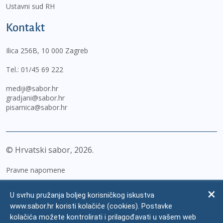
Ustavni sud RH
Kontakt
Ilica 256B, 10 000 Zagreb
Tel.:
01/45 69 222
mediji@sabor.hr
gradjani@sabor.hr
pisarnica@sabor.hr
© Hrvatski sabor,
2026
Pravne napomene
Izjava o pristupačnosti
U svrhu pružanja boljeg korisničkog iskustva
Zaštita osobnih podataka
www.sabor.hr koristi kolačiće (cookies). Postavke
kolačića možete kontrolirati i prilagođavati u vašem web
Impressum