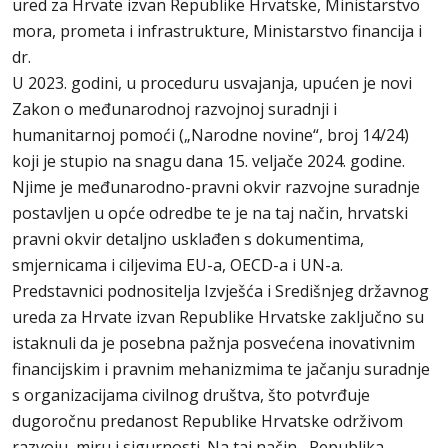
ured za Hrvate izvan Republike Hrvatske, Ministarstvo
mora, prometa i infrastrukture, Ministarstvo financija i
dr.
U 2023. godini, u proceduru usvajanja, upućen je novi
Zakon o međunarodnoj razvojnoj suradnji i
humanitarnoj pomoći („Narodne novine“, broj 14/24)
koji je stupio na snagu dana 15. veljače 2024. godine.
Njime je međunarodno-pravni okvir razvojne suradnje
postavljen u opće odredbe te je na taj način, hrvatski
pravni okvir detaljno usklađen s dokumentima,
smjernicama i ciljevima EU-a, OECD-a i UN-a.
Predstavnici podnositelja Izvješća i Središnjeg državnog
ureda za Hrvate izvan Republike Hrvatske zaključno su
istaknuli da je posebna pažnja posvećena inovativnim
financijskim i pravnim mehanizmima te jačanju suradnje
s organizacijama civilnog društva, što potvrđuje
dugoročnu predanost Republike Hrvatske održivom
razvoju, miru i sigurnosti. Na taj način, Republika