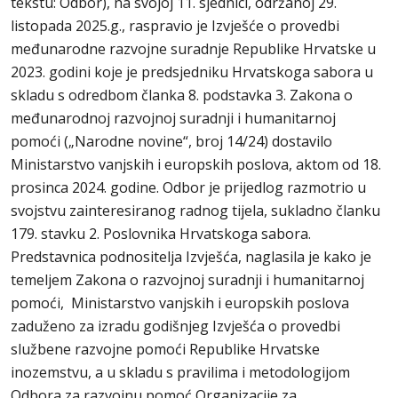
tekstu: Odbor), na svojoj 11. sjednici, održanoj 29.
listopada 2025.g., raspravio je Izvješće o provedbi
međunarodne razvojne suradnje Republike Hrvatske u
2023. godini koje je predsjedniku Hrvatskoga sabora u
skladu s odredbom članka 8. podstavka 3. Zakona o
međunarodnoj razvojnoj suradnji i humanitarnoj
pomoći („Narodne novine“, broj 14/24) dostavilo
Ministarstvo vanjskih i europskih poslova, aktom od 18.
prosinca 2024. godine. Odbor je prijedlog razmotrio u
svojstvu zainteresiranog radnog tijela, sukladno članku
179. stavku 2. Poslovnika Hrvatskoga sabora.
Predstavnica podnositelja Izvješća, naglasila je kako je
temeljem Zakona o razvojnoj suradnji i humanitarnoj
pomoći, Ministarstvo vanjskih i europskih poslova
zaduženo za izradu godišnjeg Izvješća o provedbi
službene razvojne pomoći Republike Hrvatske
inozemstvu, a u skladu s pravilima i metodologijom
Odbora za razvojnu pomoć Organizacije za