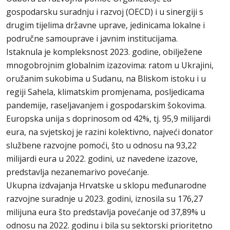
gospodarsku suradnju i razvoj (OECD) i u sinergiji s
drugim tijelima državne uprave, jedinicama lokalne i
područne samouprave i javnim institucijama.
Istaknula je kompleksnost 2023. godine, obilježene
mnogobrojnim globalnim izazovima: ratom u Ukrajini,
oružanim sukobima u Sudanu, na Bliskom istoku i u
regiji Sahela, klimatskim promjenama, posljedicama
pandemije, raseljavanjem i gospodarskim šokovima.
Europska unija s doprinosom od 42%, tj. 95,9 milijardi
eura, na svjetskoj je razini kolektivno, najveći donator
službene razvojne pomoći, što u odnosu na 93,22
milijardi eura u 2022. godini, uz navedene izazove,
predstavlja nezanemarivo povećanje.
Ukupna izdvajanja Hrvatske u sklopu međunarodne
razvojne suradnje u 2023. godini, iznosila su 176,27
milijuna eura što predstavlja povećanje od 37,89% u
odnosu na 2022. godinu i bila su sektorski prioritetno