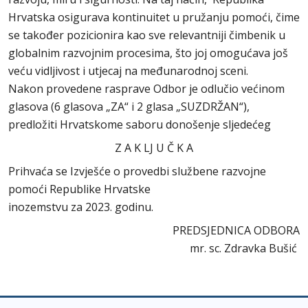
Hrvatska osigurava kontinuitet u pružanju pomoći, čime
se također pozicionira kao sve relevantniji čimbenik u
globalnim razvojnim procesima, što joj omogućava još
veću vidljivost i utjecaj na međunarodnoj sceni.
Nakon provedene rasprave Odbor je odlučio većinom
glasova (6 glasova „ZA“ i 2 glasa „SUZDRŽAN“),
predložiti Hrvatskome saboru donošenje sljedećeg
Z A K LJ U Č K A
Prihvaća se Izvješće o provedbi službene razvojne
pomoći Republike Hrvatske
inozemstvu za 2023. godinu.
PREDSJEDNICA ODBORA
mr. sc. Zdravka Bušić