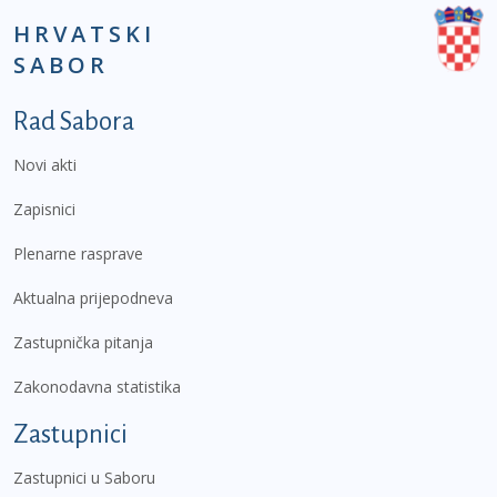
HRVATSKI
SABOR
Podnožje prvi izbornik
Rad Sabora
Novi akti
Zapisnici
Plenarne rasprave
Aktualna prijepodneva
Zastupnička pitanja
Zakonodavna statistika
Zastupnici
Zastupnici u Saboru