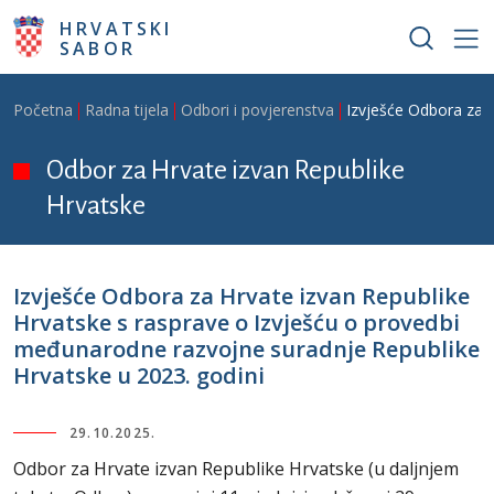
Skoči na glavni sadržaj
HRVATSKI
SABOR
Breadcrumb
Početna
Radna tijela
Odbori i povjerenstva
Izvješće Odbora za 
Odbor za Hrvate izvan Republike
Hrvatske
Izvješće Odbora za Hrvate izvan Republike
Hrvatske s rasprave o Izvješću o provedbi
međunarodne razvojne suradnje Republike
Hrvatske u 2023. godini
29.10.2025.
Odbor za Hrvate izvan Republike Hrvatske (u daljnjem