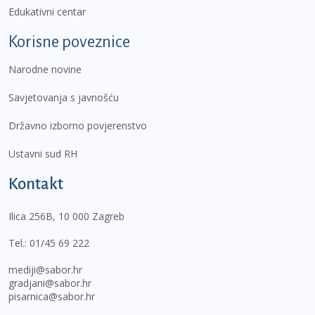
Edukativni centar
Korisne poveznice
Narodne novine
Savjetovanja s javnošću
Državno izborno povjerenstvo
Ustavni sud RH
Kontakt
Ilica 256B, 10 000 Zagreb
Tel.:
01/45 69 222
mediji@sabor.hr
gradjani@sabor.hr
pisarnica@sabor.hr