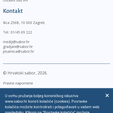
Ustavni sud RH
Kontakt
Ilica 256B, 10 000 Zagreb
Tel.:
01/45 69 222
mediji@sabor.hr
gradjani@sabor.hr
pisarnica@sabor.hr
© Hrvatski sabor,
2026
Pravne napomene
Izjava o pristupačnosti
U svrhu pružanja boljeg korisničkog iskustva
Zaštita osobnih podataka
www.sabor.hr koristi kolačiće (cookies). Postavke
kolačića možete kontrolirati i prilagođavati u vašem web
Impressum
pregledniku. Klikom na "Postavke kolačića" možete