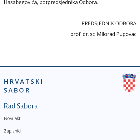
Hasabegovića, potpredsjednika Odbora.
PREDSJEDNIK ODBORA
prof. dr. sc. Milorad Pupovac
HRVATSKI
SABOR
Podnožje prvi izbornik
Rad Sabora
Novi akti
Zapisnici