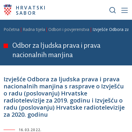
Skoči na glavni sadržaj
HRVATSKI
SABOR
Breadcrumb
Početna
Radna tijela
Odbori i povjerenstva
Izvješće Odbora za l
Odbor za ljudska prava i prava
nacionalnih manjina
Izvješće Odbora za ljudska prava i prava
nacionalnih manjina s rasprave o Izvješću
o radu (poslovanju) Hrvatske
radiotelevizije za 2019. godinu i Izvješću o
radu (poslovanju) Hrvatske radiotelevizije
za 2020. godinu
16.03.2022.