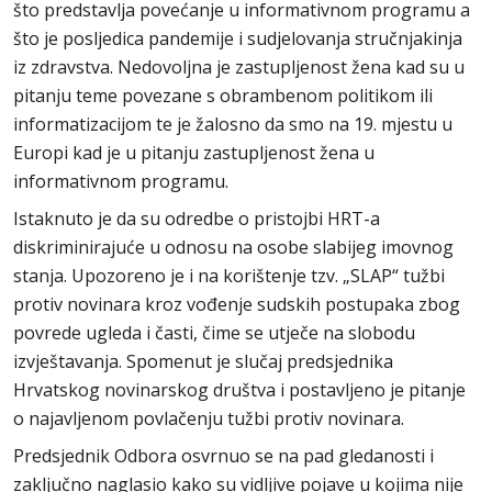
što predstavlja povećanje u informativnom programu a
što je posljedica pandemije i sudjelovanja stručnjakinja
iz zdravstva. Nedovoljna je zastupljenost žena kad su u
pitanju teme povezane s obrambenom politikom ili
informatizacijom te je žalosno da smo na 19. mjestu u
Europi kad je u pitanju zastupljenost žena u
informativnom programu.
Istaknuto je da su odredbe o pristojbi HRT-a
diskriminirajuće u odnosu na osobe slabijeg imovnog
stanja. Upozoreno je i na korištenje tzv. „SLAP“ tužbi
protiv novinara kroz vođenje sudskih postupaka zbog
povrede ugleda i časti, čime se utječe na slobodu
izvještavanja. Spomenut je slučaj predsjednika
Hrvatskog novinarskog društva i postavljeno je pitanje
o najavljenom povlačenju tužbi protiv novinara.
Predsjednik Odbora osvrnuo se na pad gledanosti i
zaključno naglasio kako su vidljive pojave u kojima nije