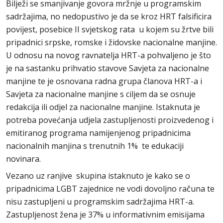
Bilježi se smanjivanje govora mržnje u programskim
sadržajima, no nedopustivo je da se kroz HRT falsificira
povijest, posebice II svjetskog rata u kojem su žrtve bili
pripadnici srpske, romske i židovske nacionalne manjine.
U odnosu na novog ravnatelja HRT-a pohvaljeno je što
je na sastanku prihvatio stavove Savjeta za nacionalne
manjine te je osnovana radna grupa članova HRT-a i
Savjeta za nacionalne manjine s ciljem da se osnuje
redakcija ili odjel za nacionalne manjine. Istaknuta je
potreba povećanja udjela zastupljenosti proizvedenog i
emitiranog programa namijenjenog pripadnicima
nacionalnih manjina s trenutnih 1% te edukaciji
novinara.
Vezano uz ranjive skupina istaknuto je kako se o
pripadnicima LGBT zajednice ne vodi dovoljno računa te
nisu zastupljeni u programskim sadržajima HRT-a.
Zastupljenost žena je 37% u informativnim emisijama