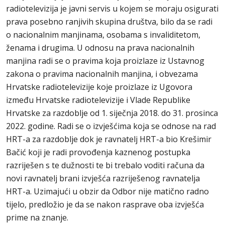
radiotelevizija je javni servis u kojem se moraju osigurati
prava posebno ranjivih skupina društva, bilo da se radi
o nacionalnim manjinama, osobama s invaliditetom,
ženama i drugima. U odnosu na prava nacionalnih
manjina radi se o pravima koja proizlaze iz Ustavnog
zakona o pravima nacionalnih manjina, i obvezama
Hrvatske radiotelevizije koje proizlaze iz Ugovora
između Hrvatske radiotelevizije i Vlade Republike
Hrvatske za razdoblje od 1. siječnja 2018. do 31. prosinca
2022. godine. Radi se o izvješćima koja se odnose na rad
HRT-a za razdoblje dok je ravnatelj HRT-a bio Krešimir
Bačić koji je radi provođenja kaznenog postupka
razriješen s te dužnosti te bi trebalo voditi računa da
novi ravnatelj brani izvješća razriješenog ravnatelja
HRT-a. Uzimajući u obzir da Odbor nije matično radno
tijelo, predložio je da se nakon rasprave oba izvješća
prime na znanje.