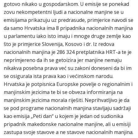
gotovo nikako u gospodarskom. U emisije se ponekad
zovu nekompetentni ljudi a nacionalne manjine se u
emisijama prikazuju uz predrasude, primjerice navodi se
da samo Hrvatska ima 8 pripadnika nacionalnih manjina
u parlamentu iako isto imaju i mnoge druge zemlje kao
što je primjerice Slovenija, Kosovo i dr. Iz redova
nacionalnih manjina je 286 324 pretplatnika HRT-a te je
neprimjereno da ih se getoizira jer manjine nemaju
nikakva posebna prava već su zakoni doneseni da bi im
se osigurala ista prava kao i većinskom narodu.
Hrvatska je potpisnica Europske povelje o regionalnim i
manjinskim jezicima te bi se obveza informiranja na
manjinskim jezicima morala riješiti. Neprihvatljivo je da
se pod programe nacionalnih manjina stavljaju sadržaji
kao emisija „Peti dan“ u kojem je jedan od sudionika
pripadnik makedonske nacionalne manjine, ali u emisiji
zastupa svoje stavove a ne stavove nacionalnih manjina.