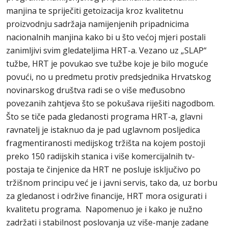
manjina te spriječiti getoizacija kroz kvalitetnu
proizvodnju sadržaja namijenjenih pripadnicima
nacionalnih manjina kako bi u što većoj mjeri postali
zanimljivi svim gledateljima HRT-a. Vezano uz „SLAP“
tužbe, HRT je povukao sve tužbe koje je bilo moguće
povući, no u predmetu protiv predsjednika Hrvatskog
novinarskog društva radi se o više međusobno
povezanih zahtjeva što se pokušava riješiti nagodbom.
Što se tiče pada gledanosti programa HRT-a, glavni
ravnatelj je istaknuo da je pad uglavnom posljedica
fragmentiranosti medijskog tržišta na kojem postoji
preko 150 radijskih stanica i više komercijalnih tv-
postaja te činjenice da HRT ne posluje isključivo po
tržišnom principu već je i javni servis, tako da, uz borbu
za gledanost i održive financije, HRT mora osigurati i
kvalitetu programa. Napomenuo je i kako je nužno
zadržati i stabilnost poslovanja uz više-manje zadane