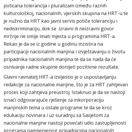
poticana tolerancija i pluralizam između raznih
kulturološkoj, nacionalnih, vjerskih skupina na HRT-u te
je nužno da HRT kao javni servis potiče toleranciju i
nediskriminaciju, dok se izravni ili neizravni govor
mržnje ne smije imati mjesta u programima HRT-a.
Rekao je da se iz godine u godinu inzistira na
participaciji nacionalnih manjina i izvještavanju o životu
pripadnika nacionalnih manjina te da se nada da će
osnivanje radne skupine donijeti pozitivne rezultate.
Glavni ravnatelj HRT-a izvijestio je o uspostavljanju
redakcije za nacionalne manjine, što je za HRT zahtjevan
proces koji zahtjeva preustroj. Istaknuo je da se nastoji
iznaći odgovarajuće rješenje za inkorporaciju
manjinskih tema u ostale programe te da se kroz
edukaciju novinara i uz suradnju sa Savjetom za
nacionalne manjine nastoji povećati udio zastupljenosti
programa namijenjenog pripadnicima nacionalnih