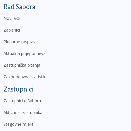
Podnožje prvi izbornik
Rad Sabora
Novi akti
Zapisnici
Plenarne rasprave
Aktualna prijepodneva
Zastupnička pitanja
Zakonodavna statistika
Zastupnici
Zastupnici u Saboru
Aktivnost zastupnika
Stegovne mjere