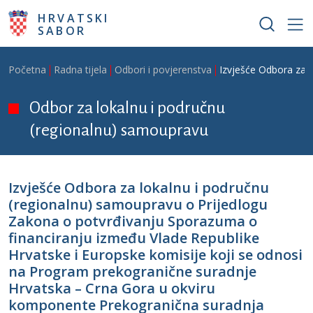
Skoči na glavni sadržaj
HRVATSKI
SABOR
Breadcrumb
Početna
Radna tijela
Odbori i povjerenstva
Izvješće Odbora za l
Odbor za lokalnu i područnu
(regionalnu) samoupravu
Izvješće Odbora za lokalnu i područnu
(regionalnu) samoupravu o Prijedlogu
Zakona o potvrđivanju Sporazuma o
financiranju između Vlade Republike
Hrvatske i Europske komisije koji se odnosi
na Program prekogranične suradnje
Hrvatska – Crna Gora u okviru
komponente Prekogranična suradnja