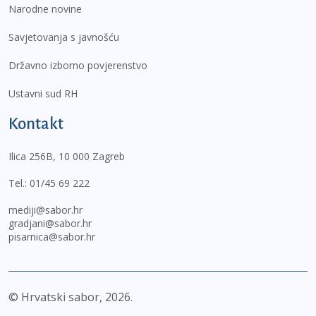
Narodne novine
Savjetovanja s javnošću
Državno izborno povjerenstvo
Ustavni sud RH
Kontakt
Ilica 256B, 10 000 Zagreb
Tel.:
01/45 69 222
mediji@sabor.hr
gradjani@sabor.hr
pisarnica@sabor.hr
© Hrvatski sabor,
2026