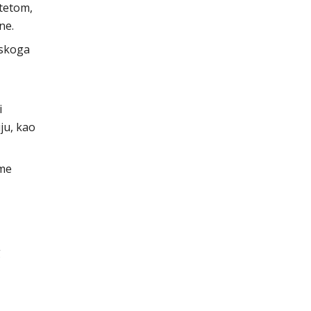
itetom,
ne.
tskoga
i
ju, kao
ome
g