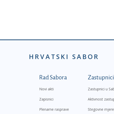
HRVATSKI SABOR
Podnožje prvi izborni
Rad Sabora
Zastupnici
Novi akti
Zastupnici u Sa
Zapisnici
Aktivnost zastu
Plenarne rasprave
Stegovne mjere