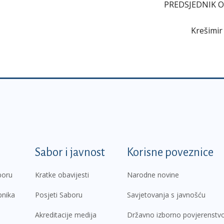
PREDSJEDNIK 
Krešimir
k
Sabor i javnost
Korisne poveznice
boru
Kratke obavijesti
Narodne novine
pnika
Posjeti Saboru
Savjetovanja s javnošću
Akreditacije medija
Državno izborno povjerenstv