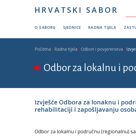
Skoči na glavni sadržaj
HRVATSKI SABOR
O SABORU
SJEDNICE
RADNA TIJELA
ZASTU
Breadcrumb
Početna
Radna tijela
Odbori i povjerenstva
Izvj
Odbor za lokalnu i p
Izvješće Odbora za lonaknu i pod
rehabilitaciji i zapošljavanju osoba
Odbor za lokalnu i područnu (regionalnu) s