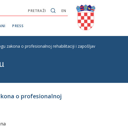
PRETRAŽI
EN
ANI
PRESS
 zakona o profesionalnoj rehabilitaciji i zapošljavanju osoba s invali
u
akona o profesionalnoj
jna