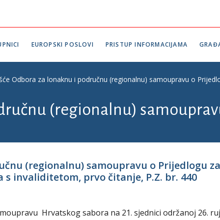
PNICI
EUROPSKI POSLOVI
PRISTUP INFORMACIJAMA
GRAĐ
ešće Odbora za lonaknu i područnu (regionalnu) samoupravu o Prijedlogu
odručnu (regionalnu) samouprav
ručnu (regionalnu) samoupravu o Prijedlogu z
 s invaliditetom, prvo čitanje, P.Z. br. 440
amoupravu Hrvatskog sabora na 21. sjednici održanoj 26. ru