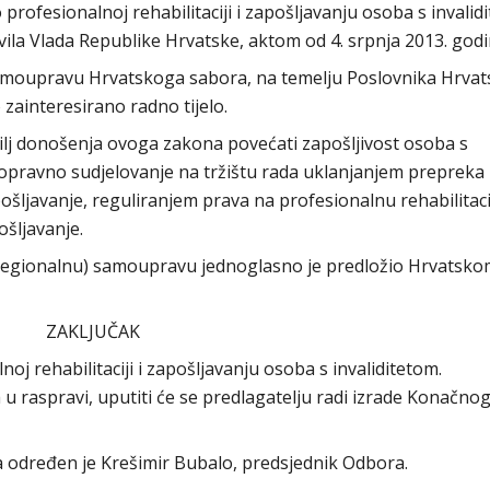
 profesionalnoj rehabilitaciji i zapošljavanju osoba s invalid
ila Vlada Republike Hrvatske, aktom od 4. srpnja 2013. godi
samoupravu Hrvatskoga sabora, na temelju Poslovnika Hrva
 zainteresirano radno tijelo.
cilj donošenja ovoga zakona povećati zapošljivost osoba s
vnopravno sudjelovanje na tržištu rada uklanjanjem prepreka 
šljavanje, reguliranjem prava na profesionalnu rehabilitaci
ošljavanje.
(regionalnu) samoupravu jednoglasno je predložio Hrvatsk
ZAKLJUČAK
oj rehabilitaciji i zapošljavanju osoba s invaliditetom.
eta u raspravi, uputiti će se predlagatelju radi izrade Konačno
ra određen je Krešimir Bubalo, predsjednik Odbora.