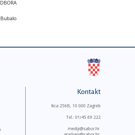
ODBORA
 Bubalo
Kontakt
Ilica 256B, 10 000 Zagreb
Tel.:
01/45 69 222
mediji@sabor.hr
o
gradjani@sabor.hr