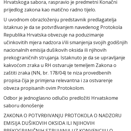
Hrvatskoga sabora, raspravio je predmetni Konačni
prijedlog zakona kao matično radno tijelo.
U uvodnom obrazloženju predstavnik predlagatelja
istaknuo je da se potvrđivanjem navedenog Protokola
Republika Hrvatska obvezuje na poduzimanje
učinkovitih mjera nadzora i/ili smanjenja svojih godišnjih
nacionalnih emisija dušikovih oksida ili njihovih
prekograničnih strujanja. Istaknuto je da se upravljanje
kakvoćom zraka u RH ostvaruje temeljem Zakona o
zaštiti zraka (NN, br. 178/04) te niza provedbenih
propisa čija je primjena relevantna i za ostvarenje
obveza propisanih ovim Protokolom.
Odbor je jednoglasno odlučio predložiti Hrvatskome
saboru donošenje
ZAKONA O POTVRĐIVANJU PROTOKOLA O NADZORU
EMISIJA DUŠIKOVIH OKSIDA ILI NJIHOVIH
PREKOGRANIČNIH STRUJANJA UZ KONVENCIJU O