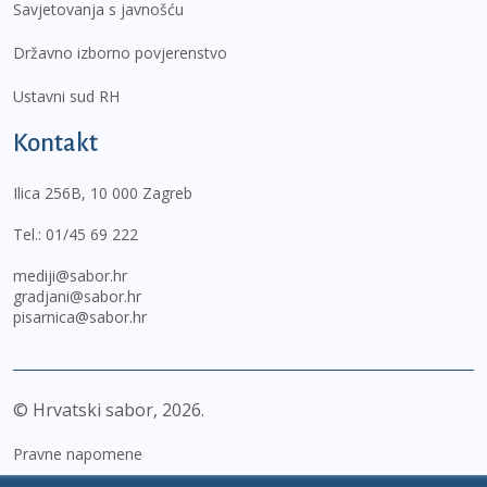
Savjetovanja s javnošću
Državno izborno povjerenstvo
Ustavni sud RH
Kontakt
Ilica 256B, 10 000 Zagreb
Tel.:
01/45 69 222
mediji@sabor.hr
gradjani@sabor.hr
pisarnica@sabor.hr
© Hrvatski sabor,
2026
Pravne napomene