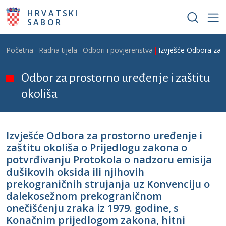
Skoči na glavni sadržaj
HRVATSKI
SABOR
Breadcrumb
Početna
Radna tijela
Odbori i povjerenstva
Izvješće Odbora za p
Odbor za prostorno uređenje i zaštitu
okoliša
Izvješće Odbora za prostorno uređenje i
zaštitu okoliša o Prijedlogu zakona o
potvrđivanju Protokola o nadzoru emisija
dušikovih oksida ili njihovih
prekograničnih strujanja uz Konvenciju o
dalekosežnom prekograničnom
onečišćenju zraka iz 1979. godine, s
Konačnim prijedlogom zakona, hitni