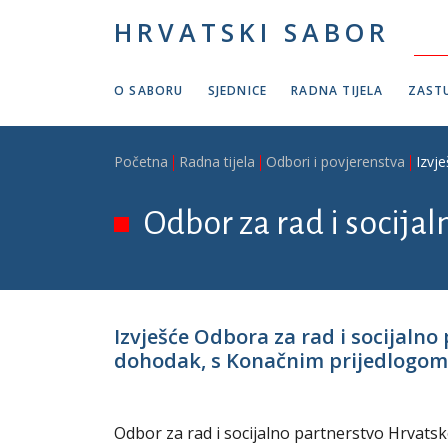
Skoči na glavni sadržaj
HRVATSKI SABOR
O SABORU
SJEDNICE
RADNA TIJELA
ZASTU
Breadcrumb
Početna
Radna tijela
Odbori i povjerenstva
Izvj
Odbor za rad i socija
Izvješće Odbora za rad i socijaln
dohodak, s Konačnim prijedlogom z
Odbor za rad i socijalno partnerstvo Hrvatsk