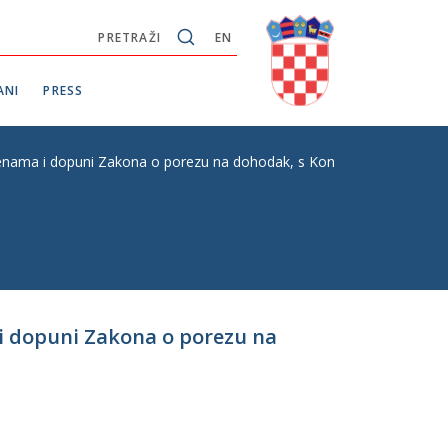
PRETRAŽI
EN
ANI
PRESS
mjenama i dopuni Zakona o porezu na dohodak, s Konačnim prijedlogom
 i dopuni Zakona o porezu na