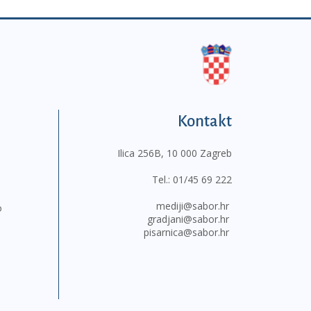
Kontakt
Ilica 256B, 10 000 Zagreb
Tel.:
01/45 69 222
mediji@sabor.hr
o
gradjani@sabor.hr
pisarnica@sabor.hr