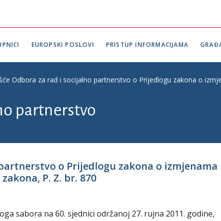
PNICI
EUROPSKI POSLOVI
PRISTUP INFORMACIJAMA
GRAĐ
ešće Odbora za rad i socijalno partnerstvo o Prijedlogu zakona o iz
lno partnerstvo
o partnerstvo o Prijedlogu zakona o izmjenama
akona, P. Z. br. 870
oga sabora na 60. sjednici održanoj 27. rujna 2011. godine,