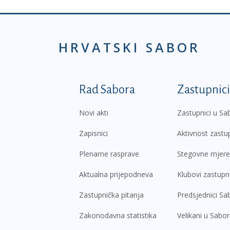
HRVATSKI SABOR
Podnožje prvi izborni
Rad Sabora
Zastupnici
Novi akti
Zastupnici u Sa
Zapisnici
Aktivnost zastu
Plenarne rasprave
Stegovne mjere
Aktualna prijepodneva
Klubovi zastupn
Zastupnička pitanja
Predsjednici Sa
Zakonodavna statistika
Velikani u Sabo