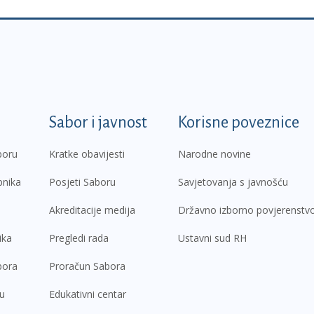
k
Sabor i javnost
Korisne poveznice
boru
Kratke obavijesti
Narodne novine
pnika
Posjeti Saboru
Savjetovanja s javnošću
Akreditacije medija
Državno izborno povjerenstv
ika
Pregledi rada
Ustavni sud RH
bora
Proračun Sabora
ru
Edukativni centar