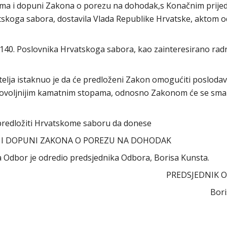
nama i dopuni Zakona o porezu na dohodak,s Konačnim prij
atskoga sabora, dostavila Vlada Republike Hrvatske, aktom o
.140. Poslovnika Hrvatskoga sabora, kao zainteresirano rad
elja istaknuo je da će predloženi Zakon omogućiti posloda
povoljnijim kamatnim stopama, odnosno Zakonom će se sman
predložiti Hrvatskome saboru da donese
 I DOPUNI ZAKONA O POREZU NA DOHODAK
ra Odbor je odredio predsjednika Odbora, Borisa Kunsta.
PREDSJEDNIK 
Bori