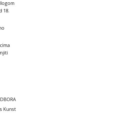
edlogom
d 18.
no
vcima
jiti
ODBORA
s Kunst