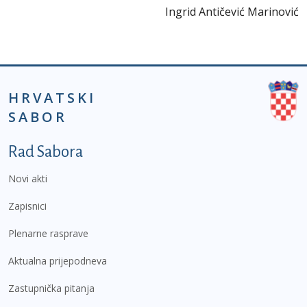
Ingrid Antičević Marinović
HRVATSKI
SABOR
Podnožje prvi izbornik
Rad Sabora
Novi akti
Zapisnici
Plenarne rasprave
Aktualna prijepodneva
Zastupnička pitanja