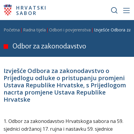
Skoči na glavni sadržaj
HRVATSKI
SABOR
Breadcrumb
Početna
Radna tijela
Odbori i povjerenstva
Izvješće Odbora za 
Odbor za zakonodavstvo
Izvješće Odbora za zakonodavstvo o
Prijedlogu odluke o pristupanju promjeni
Ustava Republike Hrvatske, s Prijedlogom
nacrta promjene Ustava Republike
Hrvatske
1. Odbor za zakonodavstvo Hrvatskoga sabora na 59.
sjednici održanoj 17. rujna i nastavku 59. sjednice