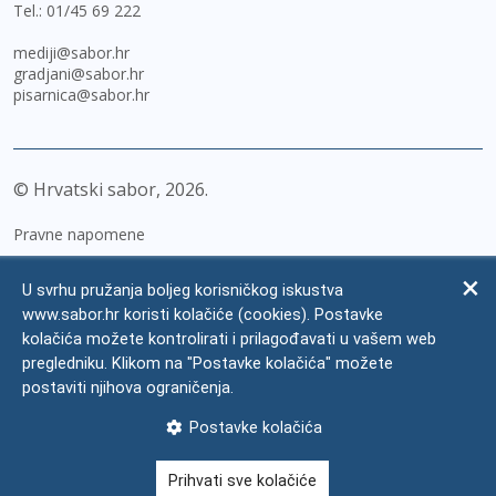
Tel.:
01/45 69 222
mediji@sabor.hr
gradjani@sabor.hr
pisarnica@sabor.hr
© Hrvatski sabor,
2026
Pravne napomene
Izjava o pristupačnosti
U svrhu pružanja boljeg korisničkog iskustva
Zaštita osobnih podataka
www.sabor.hr koristi kolačiće (cookies). Postavke
kolačića možete kontrolirati i prilagođavati u vašem web
Impressum
pregledniku. Klikom na "Postavke kolačića" možete
Česta pitanja
postaviti njihova ograničenja.
Kontakti
Postavke kolačića
Mapa weba
Prihvati sve kolačiće