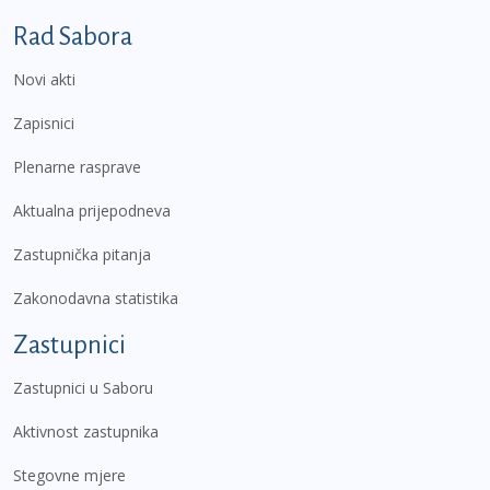
Podnožje prvi izbornik
Rad Sabora
Novi akti
Zapisnici
Plenarne rasprave
Aktualna prijepodneva
Zastupnička pitanja
Zakonodavna statistika
Zastupnici
Zastupnici u Saboru
Aktivnost zastupnika
Stegovne mjere