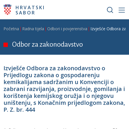
Skoči na glavni sadržaj
HRVATSKI
SABOR
Breadcrumb
Početna
Radna tijela
Odbori i povjerenstva
Izvješće Odbora za z
Odbor za zakonodavstvo
Izvješće Odbora za zakonodavstvo o
Prijedlogu zakona o gospodarenju
kemikalijama sadržanim u Konvenciji o
zabrani razvijanja, proizvodnje, gomilanja i
korištenja kemijskog oružja i o njegovu
uništenju, s Konačnim prijedlogom zakona,
P. Z. br. 444