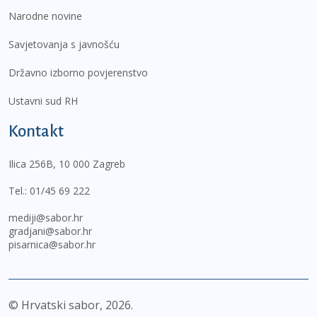
Narodne novine
Savjetovanja s javnošću
Državno izborno povjerenstvo
Ustavni sud RH
Kontakt
Ilica 256B, 10 000 Zagreb
Tel.:
01/45 69 222
mediji@sabor.hr
gradjani@sabor.hr
pisarnica@sabor.hr
© Hrvatski sabor,
2026