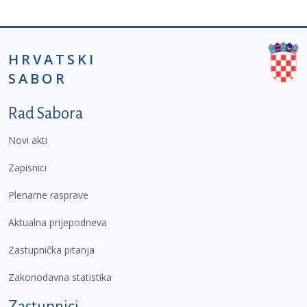
HRVATSKI
SABOR
Podnožje prvi izbornik
Rad Sabora
Novi akti
Zapisnici
Plenarne rasprave
Aktualna prijepodneva
Zastupnička pitanja
Zakonodavna statistika
Zastupnici