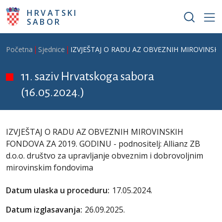
Skoči na glavni sadržaj
HRVATSKI
SABOR
Breadcrumb
Početna
Sjednice
IZVJEŠTAJ O RADU AZ OBVEZNIH MIROVINSKIH FO
11. saziv Hrvatskoga sabora
(16.05.2024.)
IZVJEŠTAJ O RADU AZ OBVEZNIH MIROVINSKIH
FONDOVA ZA 2019. GODINU - podnositelj: Allianz ZB
d.o.o. društvo za upravljanje obveznim i dobrovoljnim
mirovinskim fondovima
Datum ulaska u proceduru:
17.05.2024.
Datum izglasavanja:
26.09.2025.