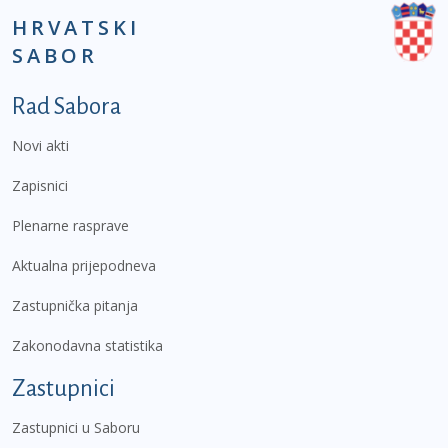
HRVATSKI
SABOR
Podnožje prvi izbornik
Rad Sabora
Novi akti
Zapisnici
Plenarne rasprave
Aktualna prijepodneva
Zastupnička pitanja
Zakonodavna statistika
Zastupnici
Zastupnici u Saboru