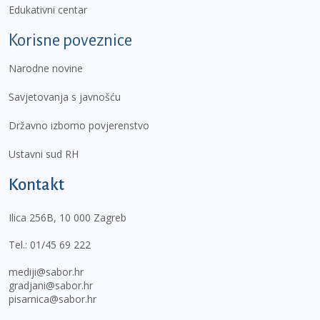
Edukativni centar
Korisne poveznice
Narodne novine
Savjetovanja s javnošću
Državno izborno povjerenstvo
Ustavni sud RH
Kontakt
Ilica 256B, 10 000 Zagreb
Tel.:
01/45 69 222
mediji@sabor.hr
gradjani@sabor.hr
pisarnica@sabor.hr