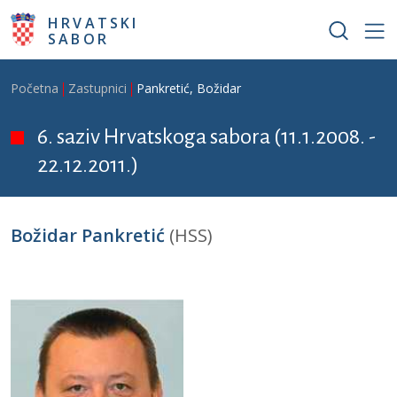
Skoči na glavni sadržaj
HRVATSKI
SABOR
Breadcrumb
Početna
Zastupnici
Pankretić, Božidar
6. saziv Hrvatskoga sabora (11.1.2008. -
22.12.2011.)
Božidar Pankretić
(HSS)