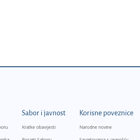
k
Sabor i javnost
Korisne poveznice
boru
Kratke obavijesti
Narodne novine
pnika
Posjeti Saboru
Savjetovanja s javnošću