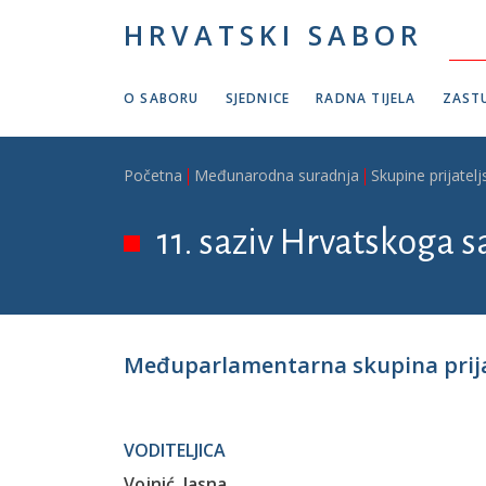
Skoči na glavni sadržaj
HRVATSKI SABOR
O SABORU
SJEDNICE
RADNA TIJELA
ZASTU
Breadcrumb
Početna
Međunarodna suradnja
Skupine prijatelj
11. saziv Hrvatskoga s
Međuparlamentarna skupina prija
VODITELJICA
Vojnić, Jasna