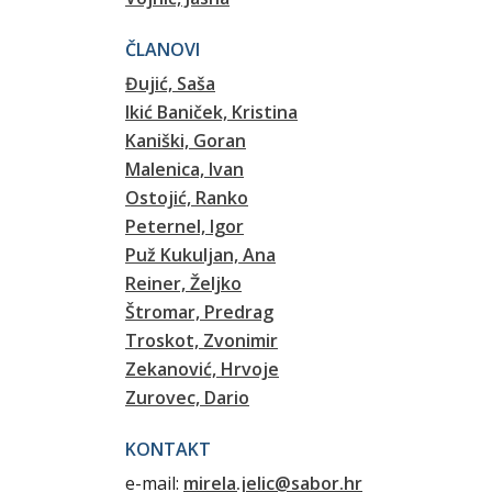
ČLANOVI
Đujić, Saša
Ikić Baniček, Kristina
Kaniški, Goran
Malenica, Ivan
Ostojić, Ranko
Peternel, Igor
Puž Kukuljan, Ana
Reiner, Željko
Štromar, Predrag
Troskot, Zvonimir
Zekanović, Hrvoje
Zurovec, Dario
KONTAKT
e-mail:
mirela.jelic@sabor.hr