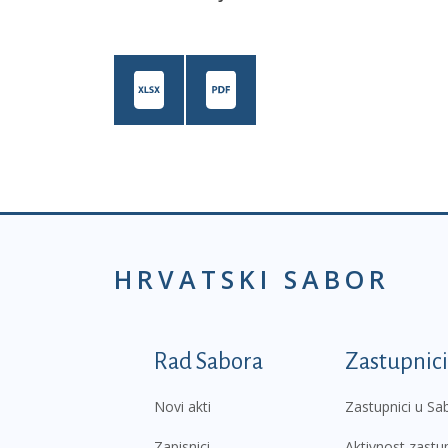
HRVATSKI SABOR
Podnožje prvi izborni
Rad Sabora
Zastupnici
Novi akti
Zastupnici u Sa
Zapisnici
Aktivnost zastu