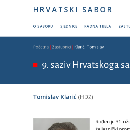
Skoči na glavni sadržaj
HRVATSKI SABOR
O SABORU
SJEDNICE
RADNA TIJELA
ZASTU
Breadcrumb
Početna
Zastupnici
Klarić, Tomislav
9. saziv Hrvatskoga sa
Tomislav Klarić
(HDZ)
Rođen je 31. ožu
željeznički pro