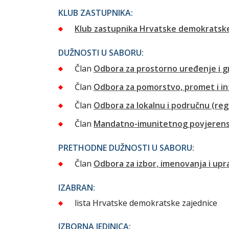
KLUB ZASTUPNIKA:
Klub zastupnika Hrvatske demokratske
DUŽNOSTI U SABORU:
Član
Odbora za prostorno uređenje i g
Član
Odbora za pomorstvo, promet i in
Član
Odbora za lokalnu i područnu (re
Član
Mandatno-imunitetnog povjeren
PRETHODNE DUŽNOSTI U SABORU:
Član
Odbora za izbor, imenovanja i up
IZABRAN:
lista Hrvatske demokratske zajednice
IZBORNA JEDINICA: