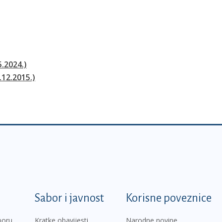
5.2024.)
.12.2015.)
k
Sabor i javnost
Korisne poveznice
boru
Kratke obavijesti
Narodne novine