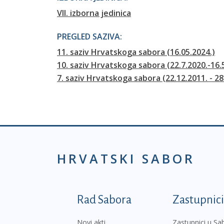
VII. izborna jedinica
PREGLED SAZIVA:
11. saziv Hrvatskoga sabora (16.05.2024.)
10. saziv Hrvatskoga sabora (22.7.2020.-16.
7. saziv Hrvatskoga sabora (22.12.2011. - 28
HRVATSKI SABOR
Podnožje prvi izborni
Rad Sabora
Zastupnici
Novi akti
Zastupnici u Sa