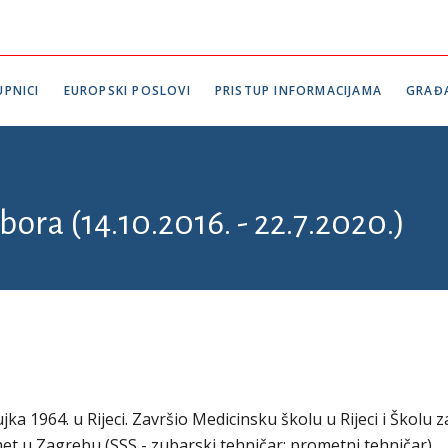
PNICI
EUROPSKI POSLOVI
PRISTUP INFORMACIJAMA
GRAĐ
bora (14.10.2016. - 22.7.2020.)
jka 1964. u Rijeci. Završio Medicinsku školu u Rijeci i Školu z
met u Zagrebu (SSS - zubarski tehničar; prometni tehničar).