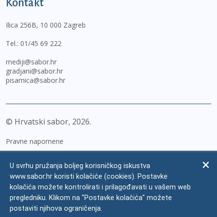
Kontakt
Ilica 256B, 10 000 Zagreb
Tel.:
01/45 69 222
mediji@sabor.hr
gradjani@sabor.hr
pisarnica@sabor.hr
© Hrvatski sabor,
2026
Pravne napomene
Izjava o pristupačnosti
U svrhu pružanja boljeg korisničkog iskustva
Zaštita osobnih podataka
www.sabor.hr koristi kolačiće (cookies). Postavke
kolačića možete kontrolirati i prilagođavati u vašem web
Impressum
pregledniku. Klikom na "Postavke kolačića" možete
Česta pitanja
postaviti njihova ograničenja.