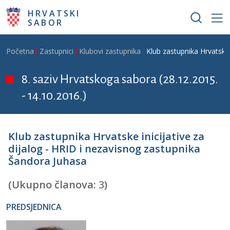
Skoči na glavni sadržaj
HRVATSKI
SABOR
Breadcrumb
Početna
Zastupnici
Klubovi zastupnika
Klub zastupnika Hrvatske 
8. saziv Hrvatskoga sabora (28.12.2015.
- 14.10.2016.)
Klub zastupnika Hrvatske inicijative za
dijalog - HRID i nezavisnog zastupnika
Šandora Juhasa
(Ukupno članova:
3
)
PREDSJEDNICA