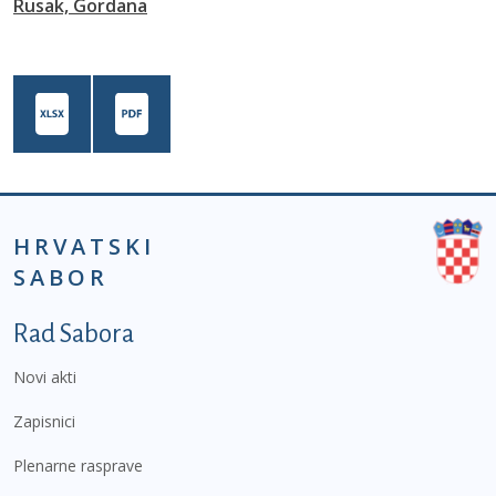
Rusak, Gordana
HRVATSKI
SABOR
Podnožje prvi izbornik
Rad Sabora
Novi akti
Zapisnici
Plenarne rasprave