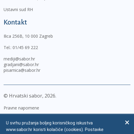
Ustavni sud RH
Kontakt
Ilica 256B, 10 000 Zagreb
Tel.:
01/45 69 222
mediji@sabor.hr
gradjani@sabor.hr
pisarnica@sabor.hr
© Hrvatski sabor,
2026
Pravne napomene
Izjava o pristupačnosti
U svrhu pružanja boljeg korisničkog iskustva
Zaštita osobnih podataka
www.sabor.hr koristi kolačiće (cookies). Postavke