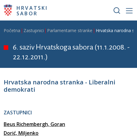
Skoči na glavni sadržaj
HRVATSKI
SABOR
Breadcrumb
Početna
Zastupnici
Parlamentarne stranke
Hrvatska narodna str
6. saziv Hrvatskoga sabora (11.1.2008. -
22.12.2011.)
Hrvatska narodna stranka - Liberalni
demokrati
ZASTUPNICI
Beus Richembergh, Goran
Dorić, Miljenko