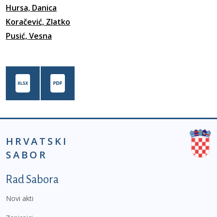
Hursa, Danica
Koračević, Zlatko
Pusić, Vesna
HRVATSKI
SABOR
Podnožje prvi izbornik
Rad Sabora
Novi akti