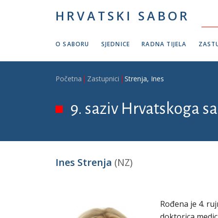
Skoči na glavni sadržaj
HRVATSKI SABOR
O SABORU
SJEDNICE
RADNA TIJELA
ZASTU
Breadcrumb
Početna
Zastupnici
Strenja, Ines
9. saziv Hrvatskoga sa
Ines Strenja
(NZ)
Rođena je 4. rujn
doktorica medic