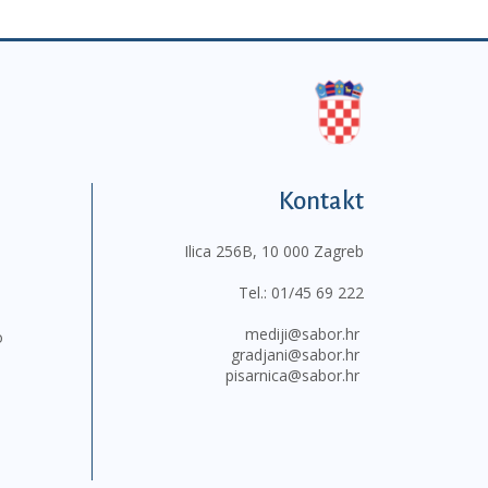
Kontakt
Ilica 256B, 10 000 Zagreb
Tel.:
01/45 69 222
mediji@sabor.hr
o
gradjani@sabor.hr
pisarnica@sabor.hr