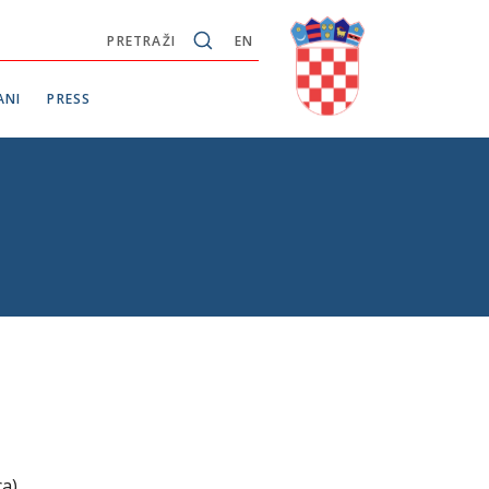
PRETRAŽI
EN
ANI
PRESS
ca).