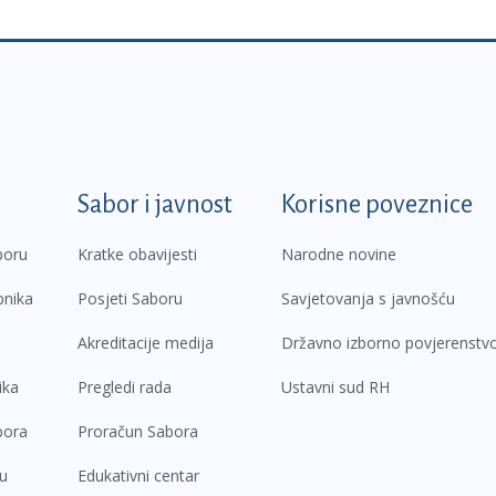
k
Sabor i javnost
Korisne poveznice
boru
Kratke obavijesti
Narodne novine
pnika
Posjeti Saboru
Savjetovanja s javnošću
Akreditacije medija
Državno izborno povjerenstv
ika
Pregledi rada
Ustavni sud RH
bora
Proračun Sabora
ru
Edukativni centar