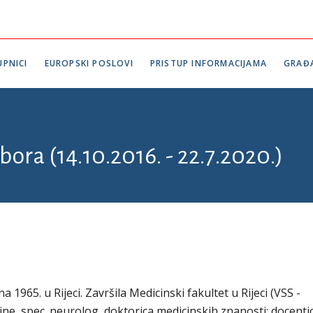
PNICI
EUROPSKI POSLOVI
PRISTUP INFORMACIJAMA
GRAĐ
bora (14.10.2016. - 22.7.2020.)
a 1965. u Rijeci. Završila Medicinski fakultet u Rijeci (VSS -
ine, spec. neurolog, doktorica medicinskih znanosti; docenti