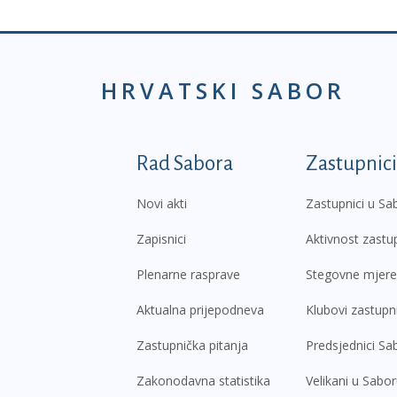
HRVATSKI SABOR
Podnožje prvi izborni
Rad Sabora
Zastupnici
Novi akti
Zastupnici u Sa
Zapisnici
Aktivnost zastu
Plenarne rasprave
Stegovne mjere
Aktualna prijepodneva
Klubovi zastupn
Zastupnička pitanja
Predsjednici Sa
Zakonodavna statistika
Velikani u Sabo