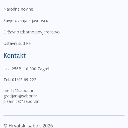
Narodne novine
Savjetovanja s javnošću
Državno izborno povjerenstvo
Ustavni sud RH
Kontakt
Ilica 256B, 10 000 Zagreb
Tel.:
01/45 69 222
mediji@sabor.hr
gradjani@sabor.hr
pisarnica@sabor.hr
© Hrvatski sabor,
2026