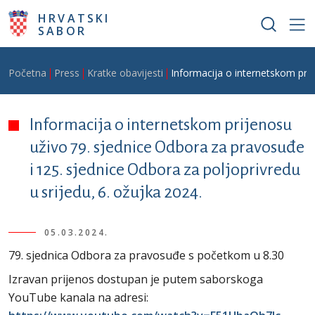
Skoči na glavni sadržaj
HRVATSKI
SABOR
Breadcrumb
Početna
Press
Kratke obavijesti
Informacija o internetskom prij
Informacija o internetskom prijenosu
uživo 79. sjednice Odbora za pravosuđe
i 125. sjednice Odbora za poljoprivredu
u srijedu, 6. ožujka 2024.
05.03.2024.
79. sjednica Odbora za pravosuđe s početkom u 8.30
Izravan prijenos dostupan je putem saborskoga
YouTube kanala na adresi: