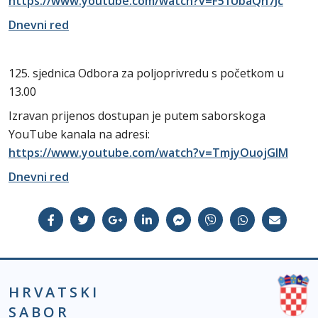
https://www.youtube.com/watch?v=F51UbaQh7Jc
Dnevni red
125. sjednica Odbora za poljoprivredu s početkom u
13.00
Izravan prijenos dostupan je putem saborskoga
YouTube kanala na adresi:
https://www.youtube.com/watch?v=TmjyOuojGIM
Dnevni red
HRVATSKI
SABOR