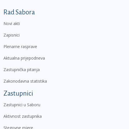
Podnožje prvi izbornik
Rad Sabora
Novi akti
Zapisnici
Plenarne rasprave
Aktualna prijepodneva
Zastupnička pitanja
Zakonodavna statistika
Zastupnici
Zastupnici u Saboru
Aktivnost zastupnika
Stegovne mjere