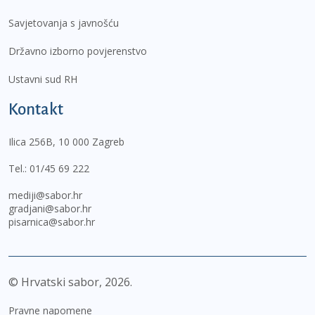
Savjetovanja s javnošću
Državno izborno povjerenstvo
Ustavni sud RH
Kontakt
Ilica 256B, 10 000 Zagreb
Tel.:
01/45 69 222
mediji@sabor.hr
gradjani@sabor.hr
pisarnica@sabor.hr
© Hrvatski sabor,
2026
Pravne napomene