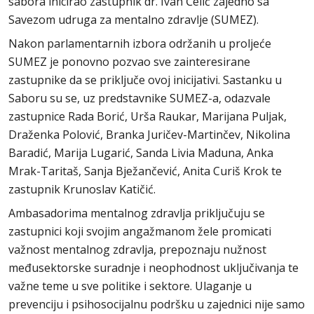
sabora inicirao zastupnik dr. Ivan Ćelić zajedno sa
Savezom udruga za mentalno zdravlje (SUMEZ).
Nakon parlamentarnih izbora održanih u proljeće
SUMEZ je ponovno pozvao sve zainteresirane
zastupnike da se priključe ovoj inicijativi. Sastanku u
Saboru su se, uz predstavnike SUMEZ-a, odazvale
zastupnice Rada Borić, Urša Raukar, Marijana Puljak,
Draženka Polović, Branka Juričev-Martinčev, Nikolina
Baradić, Marija Lugarić, Sanda Livia Maduna, Anka
Mrak-Taritaš, Sanja Bježančević, Anita Curiš Krok te
zastupnik Krunoslav Katičić.
Ambasadorima mentalnog zdravlja priključuju se
zastupnici koji svojim angažmanom žele promicati
važnost mentalnog zdravlja, prepoznaju nužnost
međusektorske suradnje i neophodnost uključivanja te
važne teme u sve politike i sektore. Ulaganje u
prevenciju i psihosocijalnu podršku u zajednici nije samo