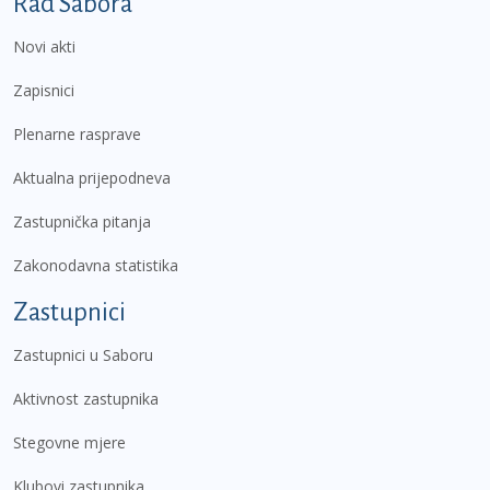
Podnožje prvi izbornik
Rad Sabora
Novi akti
Zapisnici
Plenarne rasprave
Aktualna prijepodneva
Zastupnička pitanja
Zakonodavna statistika
Zastupnici
Zastupnici u Saboru
Aktivnost zastupnika
Stegovne mjere
Klubovi zastupnika