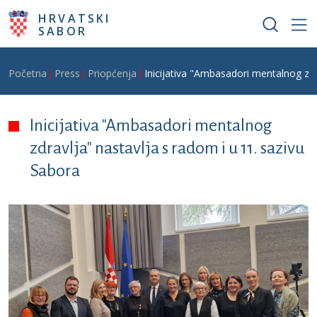
Skoči na glavni sadržaj
HRVATSKI
SABOR
Breadcrumb
Početna
Press
Priopćenja
Inicijativa "Ambasadori mentalnog zdr
Inicijativa "Ambasadori mentalnog
zdravlja" nastavlja s radom i u 11. sazivu
Sabora