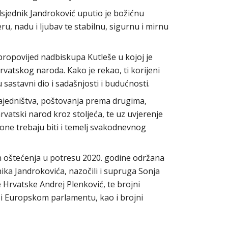
dsjednik Jandroković uputio je božićnu
ru, nadu i ljubav te stabilnu, sigurnu i mirnu
propovijed nadbiskupa Kutleše u kojoj je
vatskog naroda. Kako je rekao, ti korijeni
 sastavni dio i sadašnjosti i budućnosti.
 zajedništva, poštovanja prema drugima,
hrvatski narod kroz stoljeća, te uz uvjerenje
 one trebaju biti i temelj svakodnevnog
on oštećenja u potresu 2020. godine održana
ika Jandrokovića, nazočili i supruga Sonja
 Hrvatske Andrej Plenković, te brojni
 i Europskom parlamentu, kao i brojni