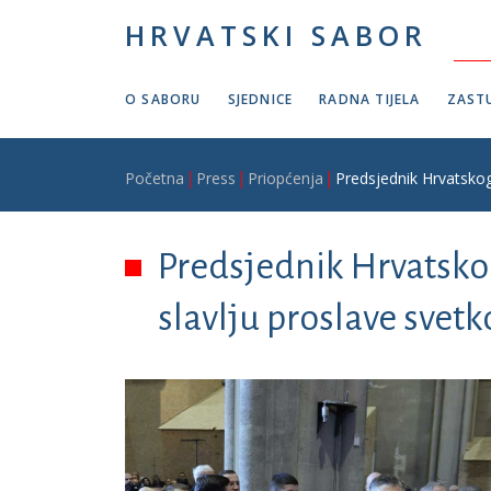
Skoči na glavni sadržaj
HRVATSKI SABOR
O SABORU
SJEDNICE
RADNA TIJELA
ZASTU
Breadcrumb
Početna
Press
Priopćenja
Predsjednik Hrvatsko
Predsjednik Hrvatsko
slavlju proslave svet