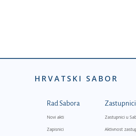
HRVATSKI SABOR
Podnožje prvi izborni
Rad Sabora
Zastupnici
Novi akti
Zastupnici u Sa
Zapisnici
Aktivnost zastu