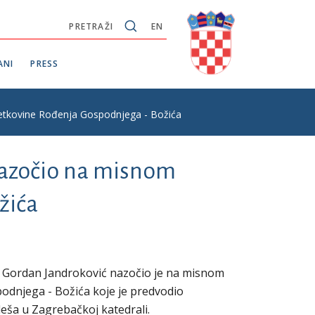
PRETRAŽI
EN
ANI
PRESS
vetkovine Rođenja Gospodnjega - Božića
nazočio na misnom
žića
 Gordan Jandroković nazočio je na misnom
podnjega - Božića koje je predvodio
eša u Zagrebačkoj katedrali.