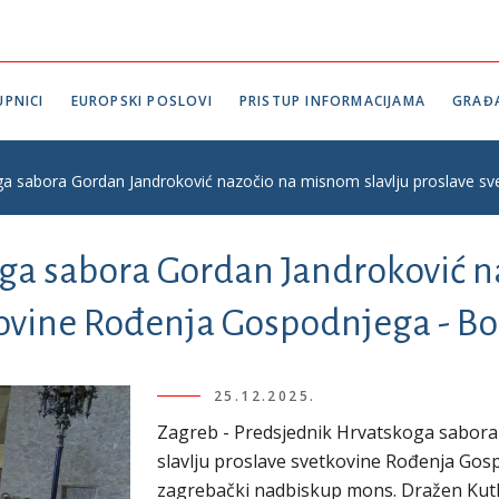
PNICI
EUROPSKI POSLOVI
PRISTUP INFORMACIJAMA
GRAĐ
ga sabora Gordan Jandroković nazočio na misnom slavlju proslave s
ga sabora Gordan Jandroković 
kovine Rođenja Gospodnjega - Bo
25.12.2025.
Zagreb - Predsjednik Hrvatskoga sabora
slavlju proslave svetkovine Rođenja Gos
zagrebački nadbiskup mons. Dražen Kutl