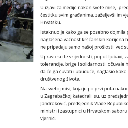
U izjavi za medije nakon svete mise, pre
čestitku svim građanima, zaželjevši im vje
Hrvatsku.
Istaknuo je kako ga se posebno dojmila 
naglašena važnost kršćanskih korijena hr
ne pripadaju samo našoj prošlosti, već su
Upravo su te vrijednosti, poput ljubavi,
tolerancije, brige i solidarnosti, očuvale 
da će ga čuvati i ubuduće, naglasio kako
društvenog života.
Na svetoj misi, koja je po prvi puta nak
u Zagrebačkoj katedrali, su, uz predsjedn
Jandroković, predsjednik Vlade Republike
ministri i zastupnici u Hrvatskom saboru
vjernici.