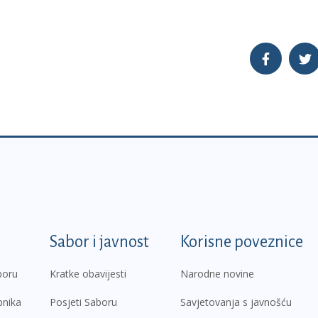
k
Sabor i javnost
Korisne poveznice
boru
Kratke obavijesti
Narodne novine
pnika
Posjeti Saboru
Savjetovanja s javnošću