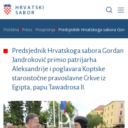
Skoči na glavni sadržaj
HRVATSKI
SABOR
Breadcrumb
Početna
Press
Priopćenja
Predsjednik Hrvatskoga sabora Gordan 
Predsjednik Hrvatskoga sabora Gordan
Jandroković primio patrijarha
Aleksandrije i poglavara Koptske
staroistočne pravoslavne Crkve iz
Egipta, papu Tawadrosa II.