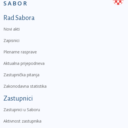
SABOR
Podnožje prvi izbornik
Rad Sabora
Novi akti
Zapisnici
Plenarne rasprave
Aktualna prijepodneva
Zastupnička pitanja
Zakonodavna statistika
Zastupnici
Zastupnici u Saboru
Aktivnost zastupnika