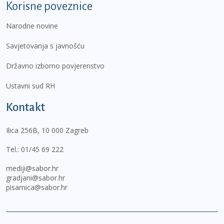
Korisne poveznice
Narodne novine
Savjetovanja s javnošću
Državno izborno povjerenstvo
Ustavni sud RH
Kontakt
Ilica 256B, 10 000 Zagreb
Tel.:
01/45 69 222
mediji@sabor.hr
gradjani@sabor.hr
pisarnica@sabor.hr