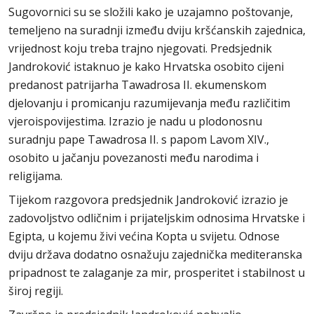
Sugovornici su se složili kako je uzajamno poštovanje,
temeljeno na suradnji između dviju kršćanskih zajednica,
vrijednost koju treba trajno njegovati. Predsjednik
Jandroković istaknuo je kako Hrvatska osobito cijeni
predanost patrijarha Tawadrosa II. ekumenskom
djelovanju i promicanju razumijevanja među različitim
vjeroispovijestima. Izrazio je nadu u plodonosnu
suradnju pape Tawadrosa II. s papom Lavom XIV.,
osobito u jačanju povezanosti među narodima i
religijama.
Tijekom razgovora predsjednik Jandroković izrazio je
zadovoljstvo odličnim i prijateljskim odnosima Hrvatske i
Egipta, u kojemu živi većina Kopta u svijetu. Odnose
dviju država dodatno osnažuju zajednička mediteranska
pripadnost te zalaganje za mir, prosperitet i stabilnost u
široj regiji.