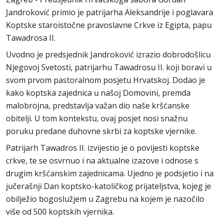
Jandroković primio je patrijarha Aleksandrije i poglavara
Koptske staroistočne pravoslavne Crkve iz Egipta, papu
Tawadrosa II.
Uvodno je predsjednik Jandroković izrazio dobrodošlicu
Njegovoj Svetosti, patrijarhu Tawadrosu II. koji boravi u
svom prvom pastoralnom posjetu Hrvatskoj. Dodao je
kako koptska zajednica u našoj Domovini, premda
malobrojna, predstavlja važan dio naše kršćanske
obitelji. U tom kontekstu, ovaj posjet nosi snažnu
poruku predane duhovne skrbi za koptske vjernike.
Patrijarh Tawadros II. izvijestio je o povijesti koptske
crkve, te se osvrnuo i na aktualne izazove i odnose s
drugim kršćanskim zajednicama. Ujedno je podsjetio i na
jučerašnji Dan koptsko-katoličkog prijateljstva, kojeg je
obilježio bogoslužjem u Zagrebu na kojem je nazočilo
više od 500 koptskih vjernika.