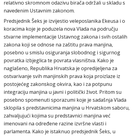
relativno skromnom odazivu birača održali u skladu s
navedenim Ustavnim zakonom.
Predsjednik Šeks je izvijestio veleposlanika Ekeusa i o
koracima koje je poduzela nova Vlada na području
stvarne implementacije Ustavnog zakona i svih ostalih
zakona koji se odnose na zaštitu prava manjina,
posebno u smislu osiguranja slobodnog i sigurnog
povratka izbjeglica te povrata vlasništva. Kako je
naglašeno, Republika Hrvatska je opredijeljena za
ostvarivanje svih manjinskih prava koja proizlaze iz
postojećeg zakonskog okvira, kao i za potpunu
integraciju manjina u javni i politički život. Pritom su
posebno spomenuti sporazumi koje je sadašnja Vlada
sklopila s predstavnicima manjina u Hrvatskom saboru,
zahvaljujući kojima su predstavnici manjina već
imenovani na određene razine izvršne vlasti i
parlamenta. Kako je istaknuo predsjednik Šeks, u