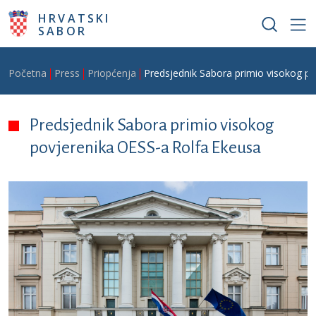
Skoči na glavni sadržaj
HRVATSKI
SABOR
Breadcrumb
Početna
Press
Priopćenja
Predsjednik Sabora primio visokog p
Predsjednik Sabora primio visokog
povjerenika OESS-a Rolfa Ekeusa