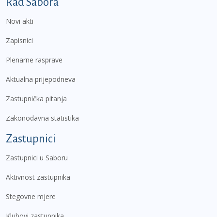
Podnožje prvi izbornik
Rad Sabora
Novi akti
Zapisnici
Plenarne rasprave
Aktualna prijepodneva
Zastupnička pitanja
Zakonodavna statistika
Zastupnici
Zastupnici u Saboru
Aktivnost zastupnika
Stegovne mjere
Klubovi zastupnika