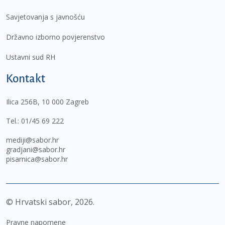
Savjetovanja s javnošću
Državno izborno povjerenstvo
Ustavni sud RH
Kontakt
Ilica 256B, 10 000 Zagreb
Tel.:
01/45 69 222
mediji@sabor.hr
gradjani@sabor.hr
pisarnica@sabor.hr
© Hrvatski sabor,
2026
Pravne napomene