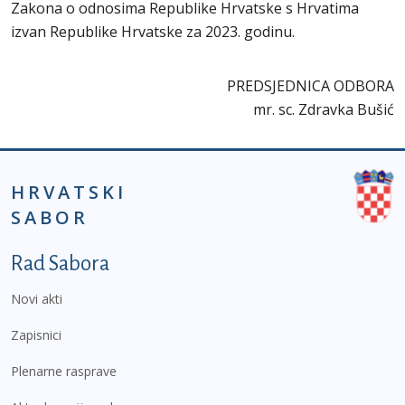
Zakona o odnosima Republike Hrvatske s Hrvatima
izvan Republike Hrvatske za 2023. godinu.
PREDSJEDNICA ODBORA
mr. sc. Zdravka Bušić
HRVATSKI
SABOR
Podnožje prvi izbornik
Rad Sabora
Novi akti
Zapisnici
Plenarne rasprave