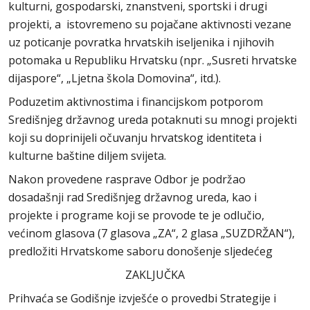
kulturni, gospodarski, znanstveni, sportski i drugi
projekti, a istovremeno su pojačane aktivnosti vezane
uz poticanje povratka hrvatskih iseljenika i njihovih
potomaka u Republiku Hrvatsku (npr. „Susreti hrvatske
dijaspore“, „Ljetna škola Domovina“, itd.).
Poduzetim aktivnostima i financijskom potporom
Središnjeg državnog ureda potaknuti su mnogi projekti
koji su doprinijeli očuvanju hrvatskog identiteta i
kulturne baštine diljem svijeta.
Nakon provedene rasprave Odbor je podržao
dosadašnji rad Središnjeg državnog ureda, kao i
projekte i programe koji se provode te je odlučio,
većinom glasova (7 glasova „ZA“, 2 glasa „SUZDRŽAN“),
predložiti Hrvatskome saboru donošenje sljedećeg
ZAKLJUČKA
Prihvaća se Godišnje izvješće o provedbi Strategije i