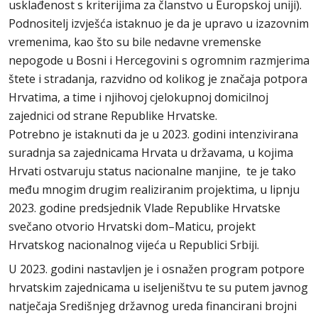
usklađenost s kriterijima za članstvo u Europskoj uniji).
Podnositelj izvješća istaknuo je da je upravo u izazovnim
vremenima, kao što su bile nedavne vremenske
nepogode u Bosni i Hercegovini s ogromnim razmjerima
štete i stradanja, razvidno od kolikog je značaja potpora
Hrvatima, a time i njihovoj cjelokupnoj domicilnoj
zajednici od strane Republike Hrvatske.
Potrebno je istaknuti da je u 2023. godini intenzivirana
suradnja sa zajednicama Hrvata u državama, u kojima
Hrvati ostvaruju status nacionalne manjine, te je tako
među mnogim drugim realiziranim projektima, u lipnju
2023. godine predsjednik Vlade Republike Hrvatske
svečano otvorio Hrvatski dom–Maticu, projekt
Hrvatskog nacionalnog vijeća u Republici Srbiji.
U 2023. godini nastavljen je i osnažen program potpore
hrvatskim zajednicama u iseljeništvu te su putem javnog
natječaja Središnjeg državnog ureda financirani brojni