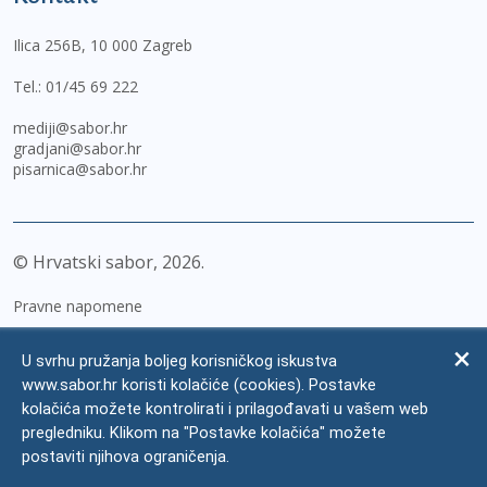
Ilica 256B, 10 000 Zagreb
Tel.:
01/45 69 222
mediji@sabor.hr
gradjani@sabor.hr
pisarnica@sabor.hr
© Hrvatski sabor,
2026
Pravne napomene
Izjava o pristupačnosti
U svrhu pružanja boljeg korisničkog iskustva
Zaštita osobnih podataka
www.sabor.hr koristi kolačiće (cookies). Postavke
kolačića možete kontrolirati i prilagođavati u vašem web
Impressum
pregledniku. Klikom na "Postavke kolačića" možete
Česta pitanja
postaviti njihova ograničenja.