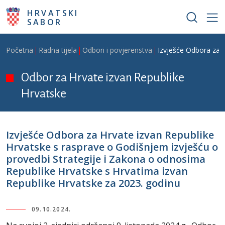
Skoči na glavni sadržaj
HRVATSKI
SABOR
Breadcrumb
Početna
Radna tijela
Odbori i povjerenstva
Izvješće Odbora za H
Odbor za Hrvate izvan Republike
Hrvatske
Izvješće Odbora za Hrvate izvan Republike
Hrvatske s rasprave o Godišnjem izvješću o
provedbi Strategije i Zakona o odnosima
Republike Hrvatske s Hrvatima izvan
Republike Hrvatske za 2023. godinu
09.10.2024.