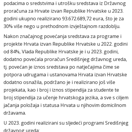
podacima o sredstvima i utrošku sredstava iz Državnog
proračuna za Hrvate izvan Republike Hrvatske u 2023.
godini ukupno realizirano 93.672.689,72 eura, što je za
30% više nego u prethodnom izvještajnom razdoblju.
Nakon značajnog povećanja sredstava za programe i
projekte Hrvata izvan Republike Hrvatske u 2022. godini
od 84%, Vlada Republike Hrvatske je i u 2023. godini,
dodatno povećala proračun Središnjeg državnog ureda,
tj. povećan je iznos sredstava po natječajima čime se
potpora udrugama i ustanovama Hrvata izvan Hrvatske
dodatno osnažila, podržano je i realizirano još više
projekata, kao i broj i iznos stipendija za studente te
broj stipendija za učenje hrvatskoga jezika, a sve s ciljem
jačanja položaja i statusa Hrvata u njihovim domicilnom
državama.
U 2023. godini realizirani su sljedeći programi Središnjeg
državnog ureda: