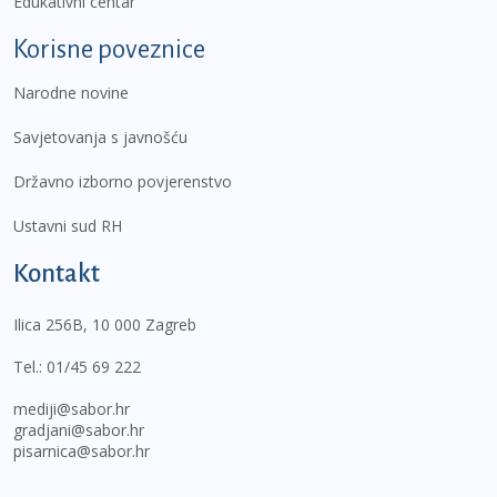
Edukativni centar
Korisne poveznice
Narodne novine
Savjetovanja s javnošću
Državno izborno povjerenstvo
Ustavni sud RH
Kontakt
Ilica 256B, 10 000 Zagreb
Tel.:
01/45 69 222
mediji@sabor.hr
gradjani@sabor.hr
pisarnica@sabor.hr