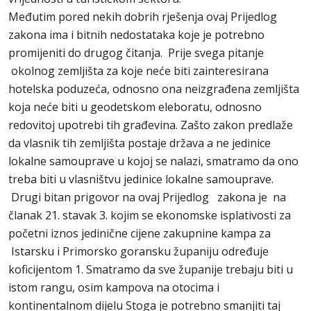
Međutim pored nekih dobrih rješenja ovaj Prijedlog
zakona ima i bitnih nedostataka koje je potrebno
promijeniti do drugog čitanja. Prije svega pitanje
okolnog zemljišta za koje neće biti zainteresirana
hotelska poduzeća, odnosno ona neizgrađena zemljišta
koja neće biti u geodetskom eleboratu, odnosno
redovitoj upotrebi tih građevina. Zašto zakon predlaže
da vlasnik tih zemljišta postaje država a ne jedinice
lokalne samouprave u kojoj se nalazi, smatramo da ono
treba biti u vlasništvu jedinice lokalne samouprave.
Drugi bitan prigovor na ovaj Prijedlog zakona je na
članak 21. stavak 3. kojim se ekonomske isplativosti za
početni iznos jedinične cijene zakupnine kampa za
Istarsku i Primorsko goransku županiju određuje
koficijentom 1. Smatramo da sve županije trebaju biti u
istom rangu, osim kampova na otocima i
kontinentalnom dijelu Stoga je potrebno smanjiti taj