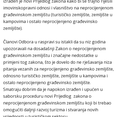
izrađen je novi Prijedlog zakona kako bi se trajno riješili
imovinskopravni odnosi i vlasništvo na neprocijenjenom
građevinskom zemljištu (turističko zemljište, zemljište u
kampovima i ostalo neprocijenjeno građevinsko
zemljište).
Članovi Odbora u raspravi su istakli da su niz godina
upozoravali na dosadašnji Zakon o neprocijenjenom
građevinskom zemljištu i značajne nedostatke u
primjeni tog zakona, što je dovelo do ne rješavanja niza
pitanja vezanih za neprocijenjeno građevinsko zemljište,
odnosno turističko zemljište, zemljište u kampovima i
ostalo neprocijenjeno građevinsko zemljište.
Smatraju dobrim da je napokon izrađen i upućen u
saborsku proceduru novi Prijedlog zakona o
neprocijenjenom građevinskom zemljištu koji bi trebao
omogućiti daljnji razvoj turizma i stvaranja novih
vrijednosti u turističkom sektoru.