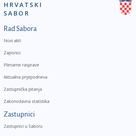
HRVATSKI
SABOR
Podnožje prvi izbornik
Rad Sabora
Novi akti
Zapisnici
Plenarne rasprave
Aktualna prijepodneva
Zastupnička pitanja
Zakonodavna statistika
Zastupnici
Zastupnici u Saboru