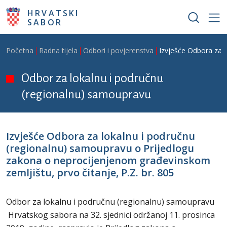
Skoči na glavni sadržaj
HRVATSKI
SABOR
Breadcrumb
Početna
Radna tijela
Odbori i povjerenstva
Izvješće Odbora za l
Odbor za lokalnu i područnu
(regionalnu) samoupravu
Izvješće Odbora za lokalnu i područnu
(regionalnu) samoupravu o Prijedlogu
zakona o neprocijenjenom građevinskom
zemljištu, prvo čitanje, P.Z. br. 805
Odbor za lokalnu i područnu (regionalnu) samoupravu
Hrvatskog sabora na 32. sjednici održanoj 11. prosinca