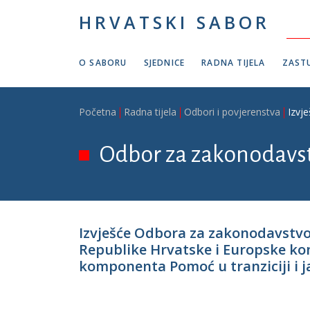
Skoči na glavni sadržaj
HRVATSKI SABOR
O SABORU
SJEDNICE
RADNA TIJELA
ZASTU
Breadcrumb
Početna
Radna tijela
Odbori i povjerenstva
Izvj
Odbor za zakonodavs
Izvješće Odbora za zakonodavstvo
Republike Hrvatske i Europske ko
komponenta Pomoć u tranziciji i ja