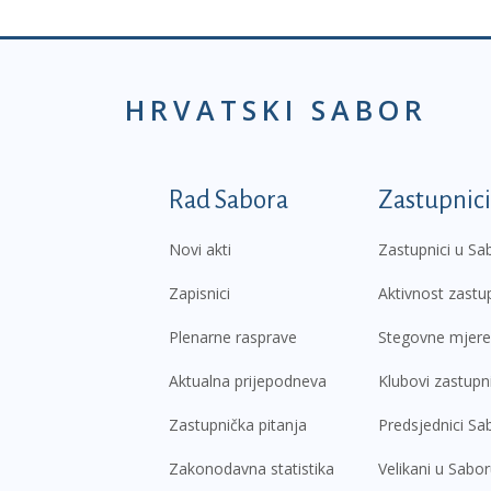
HRVATSKI SABOR
Podnožje prvi izborni
Rad Sabora
Zastupnici
Novi akti
Zastupnici u Sa
Zapisnici
Aktivnost zastu
Plenarne rasprave
Stegovne mjere
Aktualna prijepodneva
Klubovi zastupn
Zastupnička pitanja
Predsjednici Sa
Zakonodavna statistika
Velikani u Sabo