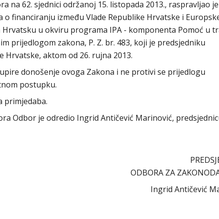
na 62. sjednici održanoj 15. listopada 2013., raspravljao je
 o financiranju između Vlade Republike Hrvatske i Europsk
 Hrvatsku u okviru programa IPA - komponenta Pomoć u tra
nim prijedlogom zakona, P. Z. br. 483, koji je predsjedniku
e Hrvatske, aktom od 26. rujna 2013.
pire donošenje ovoga Zakona i ne protivi se prijedlogu
itnom postupku.
a primjedaba.
abora Odbor je odredio Ingrid Antičević Marinović, predsjedni
PREDSJ
ODBORA ZA ZAKONOD
Ingrid Antičević M