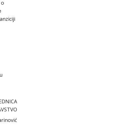
 o
e
nziciji
cu
EDNICA
AVSTVO
arinović