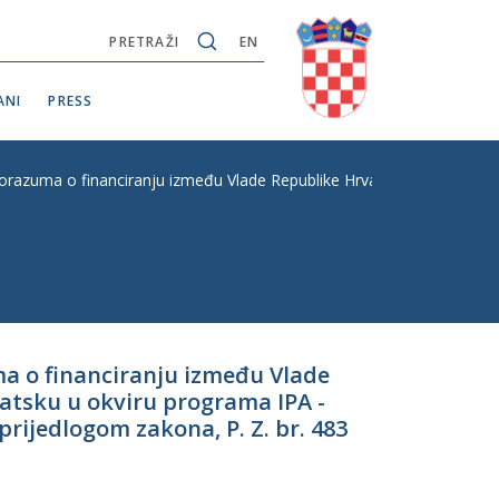
PRETRAŽI
EN
ANI
PRESS
razuma o financiranju između Vlade Republike Hrvatske i Europske kom
a o financiranju između Vlade
atsku u okviru programa IPA -
prijedlogom zakona, P. Z. br. 483