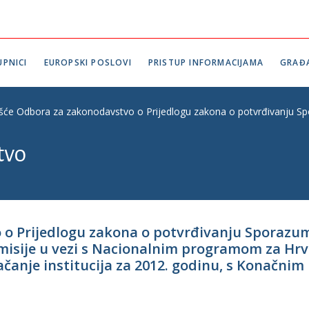
PNICI
EUROPSKI POSLOVI
PRISTUP INFORMACIJAMA
GRAĐ
ešće Odbora za zakonodavstvo o Prijedlogu zakona o potvrđivanju Spo
tvo
 o Prijedlogu zakona o potvrđivanju Sporazum
misije u vezi s Nacionalnim programom za Hrv
čanje institucija za 2012. godinu, s Konačnim 