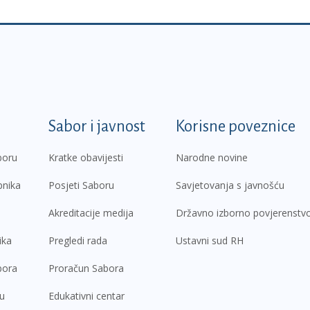
k
Sabor i javnost
Korisne poveznice
boru
Kratke obavijesti
Narodne novine
pnika
Posjeti Saboru
Savjetovanja s javnošću
Akreditacije medija
Državno izborno povjerenstv
ika
Pregledi rada
Ustavni sud RH
bora
Proračun Sabora
ru
Edukativni centar