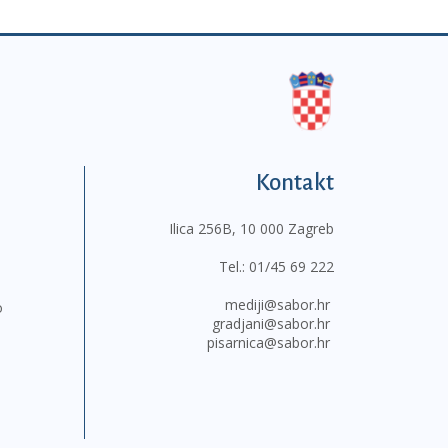
Kontakt
Ilica 256B, 10 000 Zagreb
Tel.:
01/45 69 222
mediji@sabor.hr
o
gradjani@sabor.hr
pisarnica@sabor.hr