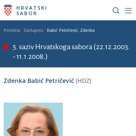
Skoči na glavni sadržaj
HRVATSKI
SABOR
Breadcrumb
Početna
Zastupnici
Babić Petričević, Zdenka
5. saziv Hrvatskoga sabora (22.12.2003.
- 11.1.2008.)
Zdenka Babić Petričević
(HDZ)