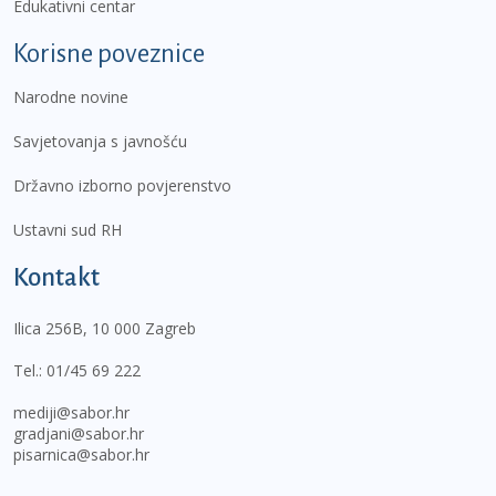
Edukativni centar
Korisne poveznice
Narodne novine
Savjetovanja s javnošću
Državno izborno povjerenstvo
Ustavni sud RH
Kontakt
Ilica 256B, 10 000 Zagreb
Tel.:
01/45 69 222
mediji@sabor.hr
gradjani@sabor.hr
pisarnica@sabor.hr