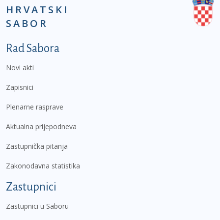
HRVATSKI
SABOR
Podnožje prvi izbornik
Rad Sabora
Novi akti
Zapisnici
Plenarne rasprave
Aktualna prijepodneva
Zastupnička pitanja
Zakonodavna statistika
Zastupnici
Zastupnici u Saboru