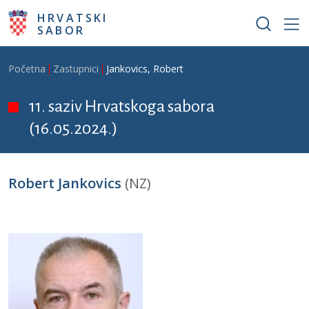
Skoči na glavni sadržaj
HRVATSKI
SABOR
Breadcrumb
Početna
Zastupnici
Jankovics, Robert
11. saziv Hrvatskoga sabora
(16.05.2024.)
Robert Jankovics
(NZ)