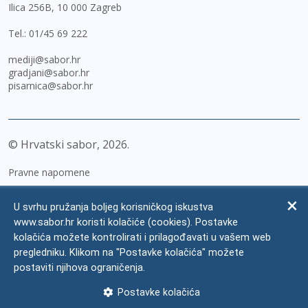
Ilica 256B, 10 000 Zagreb
Tel.:
01/45 69 222
mediji@sabor.hr
gradjani@sabor.hr
pisarnica@sabor.hr
© Hrvatski sabor,
2026
Pravne napomene
Izjava o pristupačnosti
U svrhu pružanja boljeg korisničkog iskustva
Zaštita osobnih podataka
www.sabor.hr koristi kolačiće (cookies). Postavke
kolačića možete kontrolirati i prilagođavati u vašem web
Impressum
pregledniku. Klikom na "Postavke kolačića" možete
Česta pitanja
postaviti njihova ograničenja.
Kontakti
Postavke kolačića