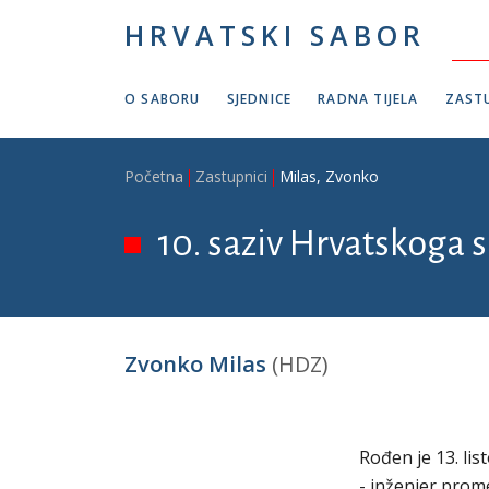
Skoči na glavni sadržaj
HRVATSKI SABOR
O SABORU
SJEDNICE
RADNA TIJELA
ZASTU
Breadcrumb
Početna
Zastupnici
Milas, Zvonko
10. saziv Hrvatskoga s
Zvonko Milas
(HDZ)
Rođen je 13. li
- inženjer prome