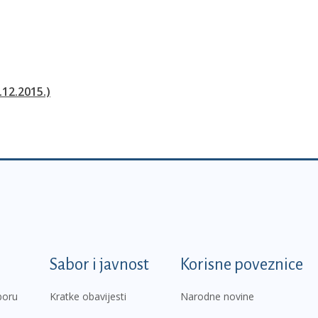
.12.2015.)
k
Sabor i javnost
Korisne poveznice
boru
Kratke obavijesti
Narodne novine