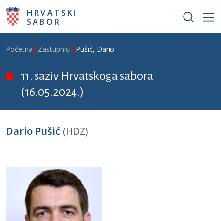
Skoči na glavni sadržaj
HRVATSKI
SABOR
Breadcrumb
Početna
Zastupnici
Pušić, Dario
11. saziv Hrvatskoga sabora
(16.05.2024.)
Dario Pušić
(HDZ)