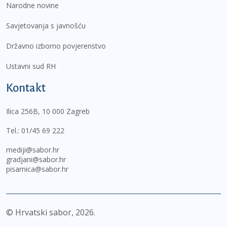
Narodne novine
Savjetovanja s javnošću
Državno izborno povjerenstvo
Ustavni sud RH
Kontakt
Ilica 256B, 10 000 Zagreb
Tel.:
01/45 69 222
mediji@sabor.hr
gradjani@sabor.hr
pisarnica@sabor.hr
© Hrvatski sabor,
2026