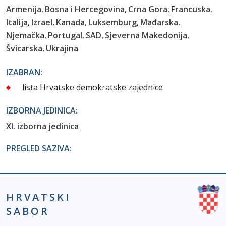
Armenija
Bosna i Hercegovina
Crna Gora
Francuska
Italija
Izrael
Kanada
Luksemburg
Mađarska
Njemačka
Portugal
SAD
Sjeverna Makedonija
Švicarska
Ukrajina
IZABRAN:
lista Hrvatske demokratske zajednice
IZBORNA JEDINICA:
XI. izborna jedinica
PREGLED SAZIVA:
HRVATSKI
SABOR