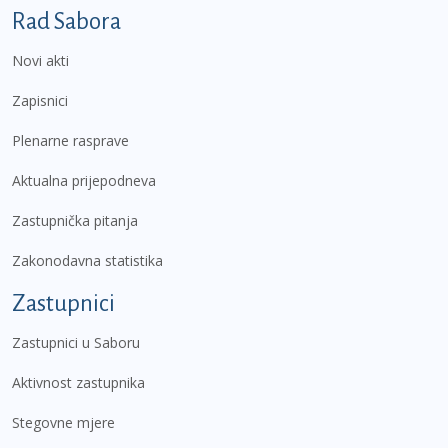
Podnožje prvi izbornik
Rad Sabora
Novi akti
Zapisnici
Plenarne rasprave
Aktualna prijepodneva
Zastupnička pitanja
Zakonodavna statistika
Zastupnici
Zastupnici u Saboru
Aktivnost zastupnika
Stegovne mjere