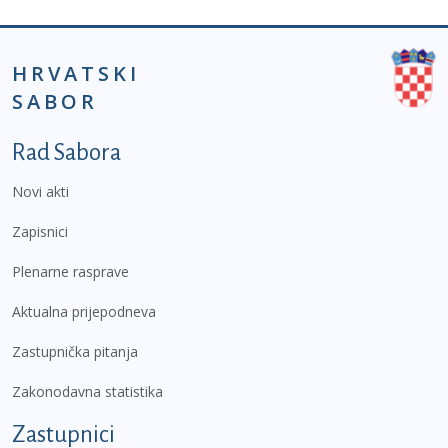
HRVATSKI
SABOR
Podnožje prvi izbornik
Rad Sabora
Novi akti
Zapisnici
Plenarne rasprave
Aktualna prijepodneva
Zastupnička pitanja
Zakonodavna statistika
Zastupnici