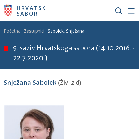
Skoči na glavni sadržaj
HRVATSKI
SABOR
Breadcrumb
Početna
Zastupnici
Sabolek, Snježana
9. saziv Hrvatskoga sabora (14.10.2016. -
22.7.2020.)
Snježana Sabolek
(Živi zid)