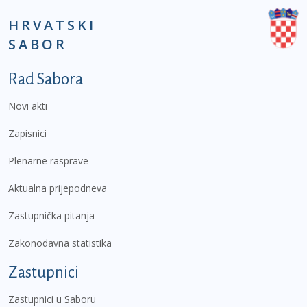
HRVATSKI
SABOR
Podnožje prvi izbornik
Rad Sabora
Novi akti
Zapisnici
Plenarne rasprave
Aktualna prijepodneva
Zastupnička pitanja
Zakonodavna statistika
Zastupnici
Zastupnici u Saboru