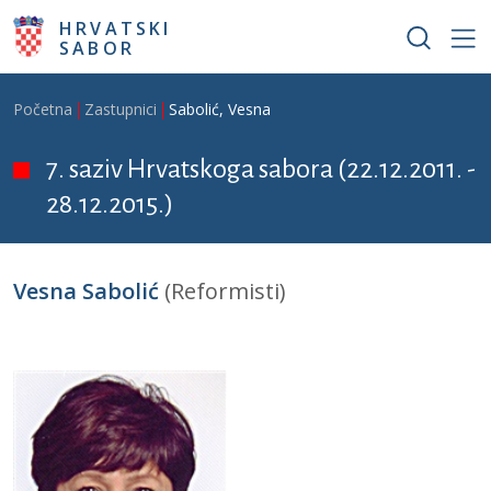
Skoči na glavni sadržaj
HRVATSKI
SABOR
Breadcrumb
Početna
Zastupnici
Sabolić, Vesna
7. saziv Hrvatskoga sabora (22.12.2011. -
28.12.2015.)
Vesna Sabolić
(Reformisti)