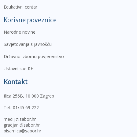
Edukativni centar
Korisne poveznice
Narodne novine
Savjetovanja s javnošću
Državno izborno povjerenstvo
Ustavni sud RH
Kontakt
Ilica 256B, 10 000 Zagreb
Tel.:
01/45 69 222
mediji@sabor.hr
gradjani@sabor.hr
pisarnica@sabor.hr