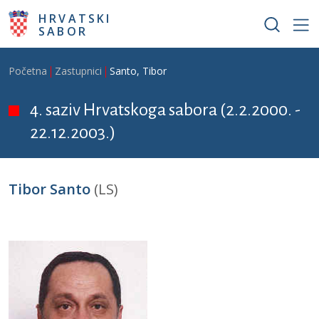
Skoči na glavni sadržaj
HRVATSKI
SABOR
Breadcrumb
Početna
Zastupnici
Santo, Tibor
4. saziv Hrvatskoga sabora (2.2.2000. -
22.12.2003.)
Tibor Santo
(LS)