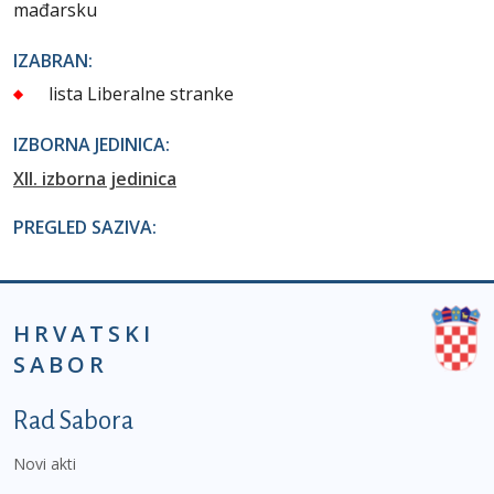
mađarsku
IZABRAN:
lista Liberalne stranke
IZBORNA JEDINICA:
XII. izborna jedinica
PREGLED SAZIVA:
HRVATSKI
SABOR
Podnožje prvi izbornik
Rad Sabora
Novi akti