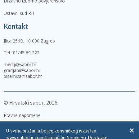
Državno izborno povjerenstvo
Ustavni sud RH
Kontakt
Ilica 256B, 10 000 Zagreb
Tel.:
01/45 69 222
mediji@sabor.hr
gradjani@sabor.hr
pisarnica@sabor.hr
© Hrvatski sabor,
2026
Pravne napomene
Izjava o pristupačnosti
U svrhu pružanja boljeg korisničkog iskustva
Zaštita osobnih podataka
www.sabor.hr koristi kolačiće (cookies). Postavke