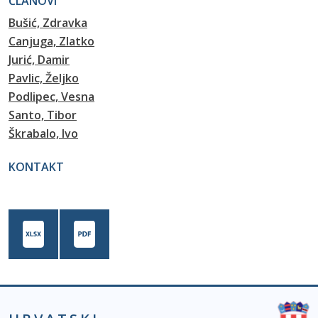
ČLANOVI
Bušić, Zdravka
Canjuga, Zlatko
Jurić, Damir
Pavlic, Željko
Podlipec, Vesna
Santo, Tibor
Škrabalo, Ivo
KONTAKT