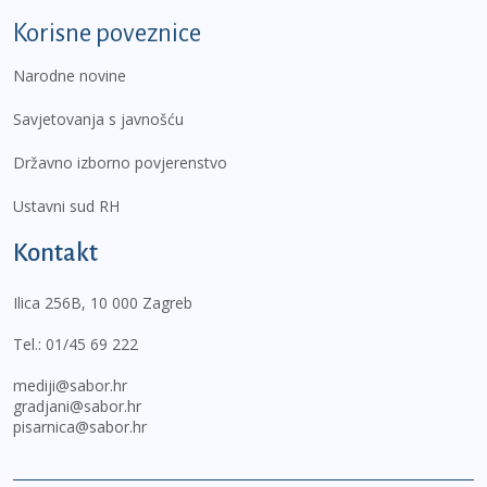
Korisne poveznice
Narodne novine
Savjetovanja s javnošću
Državno izborno povjerenstvo
Ustavni sud RH
Kontakt
Ilica 256B, 10 000 Zagreb
Tel.:
01/45 69 222
mediji@sabor.hr
gradjani@sabor.hr
pisarnica@sabor.hr