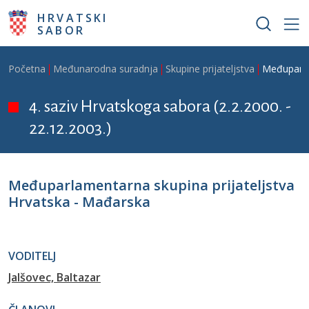
Skoči na glavni sadržaj
HRVATSKI
SABOR
Breadcrumb
Početna
Međunarodna suradnja
Skupine prijateljstva
Međuparla
4. saziv Hrvatskoga sabora (2.2.2000. -
22.12.2003.)
Međuparlamentarna skupina prijateljstva
Hrvatska - Mađarska
VODITELJ
Jalšovec, Baltazar