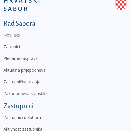
HRVATSKI
SABOR
Podnožje prvi izbornik
Rad Sabora
Novi akti
Zapisnici
Plenarne rasprave
Aktualna prijepodneva
Zastupnička pitanja
Zakonodavna statistika
Zastupnici
Zastupnici u Saboru
Aktivnost zastupnika