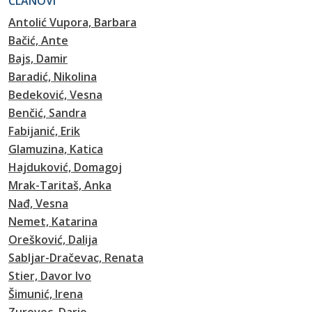
ČLANOVI
Antolić Vupora, Barbara
Bačić, Ante
Bajs, Damir
Baradić, Nikolina
Bedeković, Vesna
Benčić, Sandra
Fabijanić, Erik
Glamuzina, Katica
Hajduković, Domagoj
Mrak-Taritaš, Anka
Nađ, Vesna
Nemet, Katarina
Orešković, Dalija
Sabljar-Dračevac, Renata
Stier, Davor Ivo
Šimunić, Irena