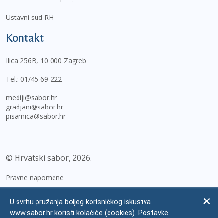
Ustavni sud RH
Kontakt
Ilica 256B, 10 000 Zagreb
Tel.:
01/45 69 222
mediji@sabor.hr
gradjani@sabor.hr
pisarnica@sabor.hr
© Hrvatski sabor,
2026
Pravne napomene
Izjava o pristupačnosti
U svrhu pružanja boljeg korisničkog iskustva
Zaštita osobnih podataka
www.sabor.hr koristi kolačiće (cookies). Postavke