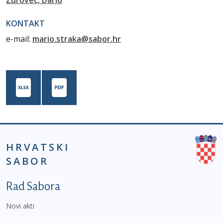
Zurovec, Dario
KONTAKT
e-mail:
mario.straka@sabor.hr
HRVATSKI
SABOR
Podnožje prvi izbornik
Rad Sabora
Novi akti