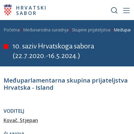
Skoči na glavni sadržaj
HRVATSKI
SABOR
Breadcrumb
Početna
Međunarodna suradnja
Skupine prijateljstva
Međuparlam
10. saziv Hrvatskoga sabora
(22.7.2020.-16.5.2024.)
Međuparlamentarna skupina prijateljstva
Hrvatska - Island
VODITELJ
Kovač, Stjepan