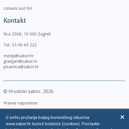
Ustavni sud RH
Kontakt
Ilica 256B, 10 000 Zagreb
Tel.:
01/45 69 222
mediji@sabor.hr
gradjani@sabor.hr
pisarnica@sabor.hr
© Hrvatski sabor,
2026
Pravne napomene
Izjava o pristupačnosti
U svrhu pružanja boljeg korisničkog iskustva
Zaštita osobnih podataka
www.sabor.hr koristi kolačiće (cookies). Postavke