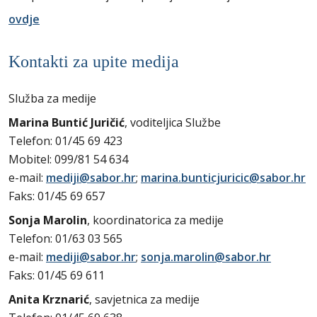
ovdje
Kontakti za upite medija
Služba za medije
Marina Buntić Juričić
, voditeljica Službe
Telefon: 01/45 69 423
Mobitel: 099/81 54 634
e-mail:
mediji@sabor.hr
;
marina.bunticjuricic@sabor.hr
Faks: 01/45 69 657
Sonja Marolin
, koordinatorica za medije
Telefon: 01/63 03 565
e-mail:
mediji@sabor.hr
;
sonja.marolin@sabor.hr
Faks: 01/45 69 611
Anita Krznarić
, savjetnica za medije