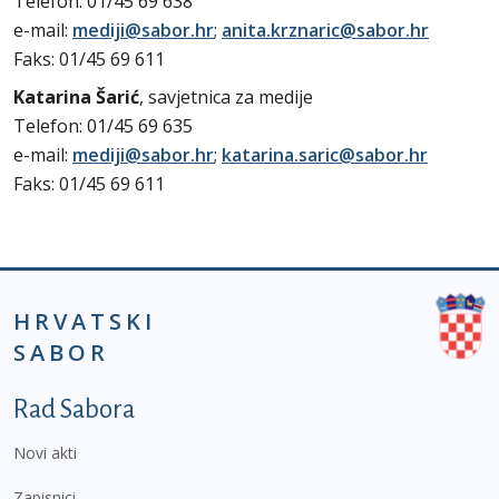
Telefon: 01/45 69 638
e-mail:
mediji@sabor.hr
;
anita.krznaric@sabor.hr
Faks: 01/45 69 611
Katarina Šarić
, savjetnica za medije
Telefon: 01/45 69 635
e-mail:
mediji@sabor.hr
;
katarina.saric@sabor.hr
Faks: 01/45 69 611
HRVATSKI
SABOR
Podnožje prvi izbornik
Rad Sabora
Novi akti
Zapisnici