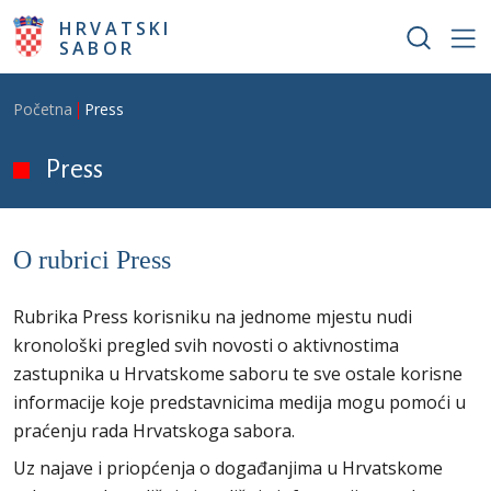
Skoči na glavni sadržaj
HRVATSKI
SABOR
Breadcrumb
Početna
Press
Press
O rubrici Press
Rubrika Press korisniku na jednome mjestu nudi
kronološki pregled svih novosti o aktivnostima
zastupnika u Hrvatskome saboru te sve ostale korisne
informacije koje predstavnicima medija mogu pomoći u
praćenju rada Hrvatskoga sabora.
Uz najave i priopćenja o događanjima u Hrvatskome