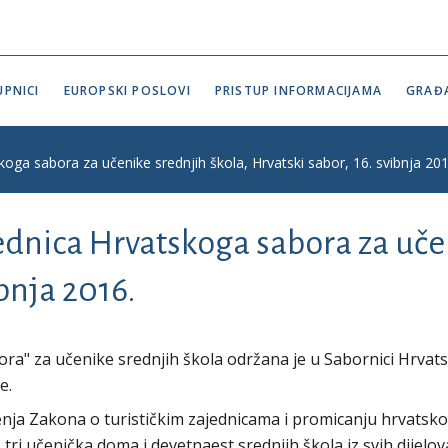
PNICI
EUROPSKI POSLOVI
PRISTUP INFORMACIJAMA
GRAĐ
koga sabora za učenike srednjih škola, Hrvatski sabor, 16. svibnja 201
ednica Hrvatskoga sabora za uče
ibnja 2016.
ora" za učenike srednjih škola održana je u Sabornici Hrvat
e.
ja Zakona o turističkim zajednicama i promicanju hrvatsk
tri učenička doma i devetnaest srednjih škola iz svih dijelov