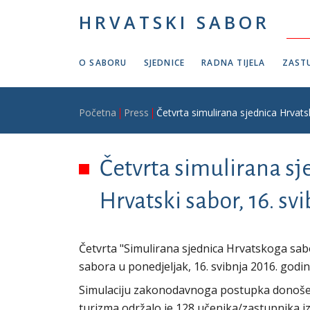
Skoči na glavni sadržaj
HRVATSKI SABOR
O SABORU
SJEDNICE
RADNA TIJELA
ZASTU
Breadcrumb
Početna
Press
Četvrta simulirana sjednica Hrvats
Četvrta simulirana sj
Hrvatski sabor, 16. sv
Četvrta "Simulirana sjednica Hrvatskoga sab
sabora u ponedjeljak, 16. svibnja 2016. godin
Simulaciju zakonodavnoga postupka donošen
turizma održalo je 128 učenika/zastupnika iz 