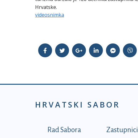
Hrvatske.
videosnimka
HRVATSKI SABOR
Podnožje prvi izborni
Rad Sabora
Zastupnici