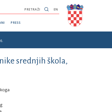
PRETRAŽI
EN
ANI
PRESS
6.
nike srednjih škola,
skoga
og
a