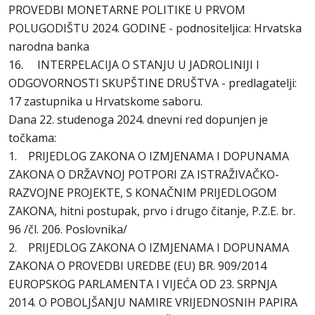
PROVEDBI MONETARNE POLITIKE U PRVOM
POLUGODIŠTU 2024. GODINE - podnositeljica: Hrvatska
narodna banka
16. INTERPELACIJA O STANJU U JADROLINIJI I
ODGOVORNOSTI SKUPŠTINE DRUŠTVA - predlagatelji:
17 zastupnika u Hrvatskome saboru.
Dana 22. studenoga 2024. dnevni red dopunjen je
točkama:
1. PRIJEDLOG ZAKONA O IZMJENAMA I DOPUNAMA
ZAKONA O DRŽAVNOJ POTPORI ZA ISTRAŽIVAČKO-
RAZVOJNE PROJEKTE, S KONAČNIM PRIJEDLOGOM
ZAKONA, hitni postupak, prvo i drugo čitanje, P.Z.E. br.
96 /čl. 206. Poslovnika/
2. PRIJEDLOG ZAKONA O IZMJENAMA I DOPUNAMA
ZAKONA O PROVEDBI UREDBE (EU) BR. 909/2014
EUROPSKOG PARLAMENTA I VIJEĆA OD 23. SRPNJA
2014. O POBOLJŠANJU NAMIRE VRIJEDNOSNIH PAPIRA