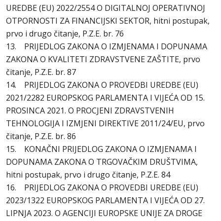
UREDBE (EU) 2022/2554 O DIGITALNOJ OPERATIVNOJ
OTPORNOSTI ZA FINANCIJSKI SEKTOR, hitni postupak,
prvo i drugo čitanje, P.Z.E. br. 76
13. PRIJEDLOG ZAKONA O IZMJENAMA I DOPUNAMA
ZAKONA O KVALITETI ZDRAVSTVENE ZAŠTITE, prvo
čitanje, P.Z.E. br. 87
14. PRIJEDLOG ZAKONA O PROVEDBI UREDBE (EU)
2021/2282 EUROPSKOG PARLAMENTA I VIJEĆA OD 15.
PROSINCA 2021. O PROCJENI ZDRAVSTVENIH
TEHNOLOGIJA I IZMJENI DIREKTIVE 2011/24/EU, prvo
čitanje, P.Z.E. br. 86
15. KONAČNI PRIJEDLOG ZAKONA O IZMJENAMA I
DOPUNAMA ZAKONA O TRGOVAČKIM DRUŠTVIMA,
hitni postupak, prvo i drugo čitanje, P.Z.E. 84
16. PRIJEDLOG ZAKONA O PROVEDBI UREDBE (EU)
2023/1322 EUROPSKOG PARLAMENTA I VIJEĆA OD 27.
LIPNJA 2023. O AGENCIJI EUROPSKE UNIJE ZA DROGE