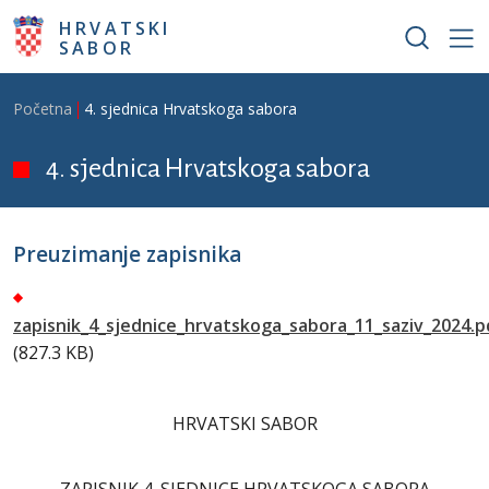
Skoči na glavni sadržaj
HRVATSKI
SABOR
Breadcrumb
Početna
4. sjednica Hrvatskoga sabora
4. sjednica Hrvatskoga sabora
Preuzimanje zapisnika
zapisnik_4_sjednice_hrvatskoga_sabora_11_saziv_2024.p
(827.3 KB)
HRVATSKI SABOR