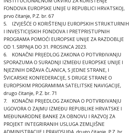
INSTITUCIONALNOM OKVIRU ZA KORIŠTENJE
FONDOVA EUROPSKE UNIJE U REPUBLICI HRVATSKOJ,
prvo čitanje, P.Z. br. 67
5. IZVJEŠĆE O KORIŠTENJU EUROPSKIH STRUKTURNIH
I INVESTICIJSKIH FONDOVA I PRETPRISTUPNIH
PROGRAMA POMOĆI EUROPSKE UNIJE ZA RAZDOBLJE
OD 1. SRPNJA DO 31. PROSINCA 2023.
6. KONAČNI PRIJEDLOG ZAKONA O POTVRĐIVANJU
SPORAZUMA O SURADNJI IZMEĐU EUROPSKE UNIJE I
NJEZINIH DRŽAVA ČLANICA, S JEDNE STRANE, I
ŠVICARSKE KONFEDERACIJE, S DRUGE STRANE O
EUROPSKIM PROGRAMIMA SATELITSKE NAVIGACIJE,
drugo čitanje, P.Z. br. 71
7. KONAČNI PRIJEDLOG ZAKONA O POTVRĐIVANJU
UGOVORA O ZAJMU IZMEĐU REPUBLIKE HRVATSKE I
MEĐUNARODNE BANKE ZA OBNOVU I RAZVOJ ZA
PROJEKT INTEGRIRANIH USLUGA ZEMLJIŠNE
ADMINISTRACIJE I PRAVOSUĐA, drugo čitanje, P.Z. br.