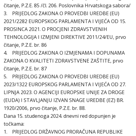
čitanje, P.Z.E. 85 /čl. 206. Poslovnika Hrvatskoga sabora/
3. PRIJEDLOG ZAKONA O PROVEDBI UREDBE (EU)
2021/2282 EUROPSKOG PARLAMENTA I VIJEĆA OD 15.
PROSINCA 2021. O PROCJENI ZDRAVSTVENIH
TEHNOLOGIJA I IZMJENI DIREKTIVE 2011/24/EU, prvo
čitanje, P.Z.E. br. 86
4. PRIJEDLOG ZAKONA O IZMJENAMA I DOPUNAMA
ZAKONA O KVALITETI ZDRAVSTVENE ZAŠTITE, prvo
čitanje, P.Z.E. br. 87
5. PRIJEDLOG ZAKONA O PROVEDBI UREDBE (EU)
2023/1322 EUROPSKOG PARLAMENTA I VIJEĆA OD 27.
LIPNJA 2023. O AGENCIJI EUROPSKE UNIJE ZA DROGE
(EUDA) I STAVLJANJU IZVAN SNAGE UREDBE (EZ) BR.
1920/2006, prvo čitanje, P.Z.E. br. 88.
Dana 15. studenoga 2024. dnevni red dopunjen je
točkama:
1. PRIJEDLOG DRŽAVNOG PRORAČUNA REPUBLIKE