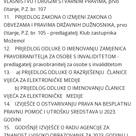
VLASNIŠTVU I DRUGIM STVARNIM PRAVIMA, prvo
čitanje, P.Z. br. 107
11. PRIJEDLOG ZAKONA O IZMJENI ZAKONA O
OBVEZAMA I PRAVIMA DRŽAVNIH DUŽNOSNIKA, prvo
čitanje, P.Z. br. 105 - predlagatelj: Klub zastupnika
Možemo!
12. PRIJEDLOG ODLUKE O IMENOVANJU ZAMJENICA
PRAVOBRANITELJA ZA OSOBE S INVALIDITETOM -
predlagatelj: pravobranitelj za osobe s invaliditetom
13. a) PRIJEDLOG ODLUKE O RAZRJEŠENJU ČLANICE
VIJEĆA ZA ELEKTRONIČKE MEDIJE
b) PRIJEDLOG ODLUKE O IMENOVANJU ČLANICE
VIJEĆA ZA ELEKTRONIČKE MEDIJE
14. IZVJEŠĆE O OSTVARIVANJU PRAVA NA BESPLATNU
PRAVNU POMOĆ I UTROŠKU SREDSTAVA U 2023.
GODINI
15. GODIŠNJE IZVJEŠĆE O RADU AGENCIJE ZA
ZNANOST I VISOKO OBRAZOVANJE ZA 2023. GODINU I