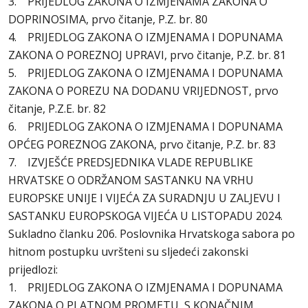
3. PRIJEDLOG ZAKONA O IZMJENAMA ZAKONA O
DOPRINOSIMA, prvo čitanje, P.Z. br. 80
4. PRIJEDLOG ZAKONA O IZMJENAMA I DOPUNAMA
ZAKONA O POREZNOJ UPRAVI, prvo čitanje, P.Z. br. 81
5. PRIJEDLOG ZAKONA O IZMJENAMA I DOPUNAMA
ZAKONA O POREZU NA DODANU VRIJEDNOST, prvo
čitanje, P.Z.E. br. 82
6. PRIJEDLOG ZAKONA O IZMJENAMA I DOPUNAMA
OPĆEG POREZNOG ZAKONA, prvo čitanje, P.Z. br. 83
7. IZVJEŠĆE PREDSJEDNIKA VLADE REPUBLIKE
HRVATSKE O ODRŽANOM SASTANKU NA VRHU
EUROPSKE UNIJE I VIJEĆA ZA SURADNJU U ZALJEVU I
SASTANKU EUROPSKOGA VIJEĆA U LISTOPADU 2024.
Sukladno članku 206. Poslovnika Hrvatskoga sabora po
hitnom postupku uvršteni su sljedeći zakonski
prijedlozi:
1. PRIJEDLOG ZAKONA O IZMJENAMA I DOPUNAMA
ZAKONA O PLATNOM PROMETU, S KONAČNIM