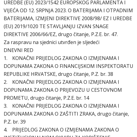
UREDBE (EU) 2023/1542 EUROPSKOG PARLAMENTA I
VIJEĆA OD 12. SRPNJA 2023. O BATERIJAMA I OTPADNIM
BATERIJAMA, IZMJENI DIREKTIVE 2008/98/ EZ I UREDBE
(EU) 2019/1020 TE STAVLJANJU IZVAN SNAGE
DIREKTIVE 2006/66/EZ, drugo čitanje, P.Z.E. br. 47.
Za raspravu na sjednici utvrđen je sljedeći
DNEVNI RED
1. KONAČNI PRIJEDLOG ZAKONA O IZMJENAMA I
DOPUNAMA ZAKONA O FINANCIJSKOM INSPEKTORATU
REPUBLIKE HRVATSKE, drugo čitanje, P.Z. br. 38
2. KONAČNI PRIJEDLOG ZAKONA O IZMJENAMA I
DOPUNAMA ZAKONA O PRIJEVOZU U CESTOVNOM
PROMETU, drugo čitanje, P.Z.E. br. 14
3. KONAČNI PRIJEDLOG ZAKONA O IZMJENAMA I
DOPUNAMA ZAKONA O ZAŠTITI ZRAKA, drugo čitanje,
P.Z. br. 39
4. PRIJEDLOG ZAKONA O IZMJENAMA ZAKONA O