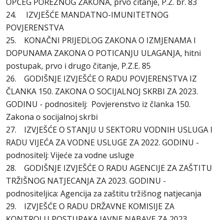
OPĆEG POREZNOG ZAKONA, prvo čitanje, P.Z. br. 83
24. IZVJEŠĆE MANDATNO-IMUNITETNOG
POVJERENSTVA
25. KONAČNI PRIJEDLOG ZAKONA O IZMJENAMA I
DOPUNAMA ZAKONA O POTICANJU ULAGANJA, hitni
postupak, prvo i drugo čitanje, P.Z.E. 85
26. GODIŠNJE IZVJEŠĆE O RADU POVJERENSTVA IZ
ČLANKA 150. ZAKONA O SOCIJALNOJ SKRBI ZA 2023.
GODINU - podnositelj: Povjerenstvo iz članka 150.
Zakona o socijalnoj skrbi
27. IZVJEŠĆE O STANJU U SEKTORU VODNIH USLUGA I
RADU VIJEĆA ZA VODNE USLUGE ZA 2022. GODINU -
podnositelj: Vijeće za vodne usluge
28. GODIŠNJE IZVJEŠĆE O RADU AGENCIJE ZA ZAŠTITU
TRŽIŠNOG NATJECANJA ZA 2023. GODINU -
podnositeljica: Agencija za zaštitu tržišnog natjecanja
29. IZVJEŠĆE O RADU DRŽAVNE KOMISIJE ZA
KONTROLU POSTUPAKA JAVNE NABAVE ZA 2023.