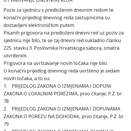
UTVRĐIVANJE DNEVNOG REDA
Poziv za sjednicu s predloženim dnevnim redom te
konačni prijedlog dnevnog reda zastupnicima su
dostavljeni elektroničkim putem.
Pisanih prigovora na predloženi dnevni red uz poziv za
sjednicu nije bilo, te se taj dnevni red sukladno članku
225. stavku 3. Poslovnika Hrvatskoga sabora, smatra
utvrđenim.
Prigovora na uvrštavanje novih točaka nije bilo.
U konačni prijedlog dnevnog reda uvršteno je sedam
novih točaka, a to su:
1. PRIJEDLOG ZAKONA O IZMJENAMA I DOPUNI
ZAKONA O LOKALNIM POREZIMA, prvo čitanje, P.Z. br.
78
2. PRIJEDLOG ZAKONA O IZMJENAMA I DOPUNAMA
ZAKONA O POREZU NA DOHODAK, prvo čitanje, P.Z. br.
79