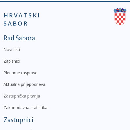
HRVATSKI
SABOR
Podnožje prvi izbornik
Rad Sabora
Novi akti
Zapisnici
Plenarne rasprave
Aktualna prijepodneva
Zastupnička pitanja
Zakonodavna statistika
Zastupnici