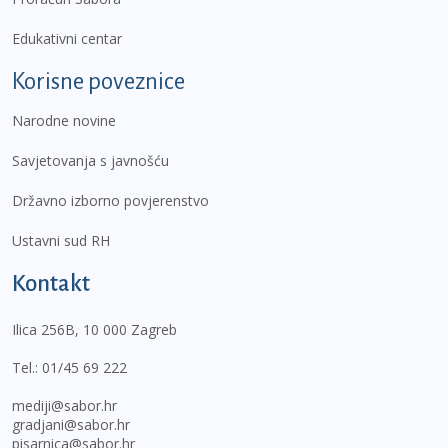
Edukativni centar
Korisne poveznice
Narodne novine
Savjetovanja s javnošću
Državno izborno povjerenstvo
Ustavni sud RH
Kontakt
Ilica 256B, 10 000 Zagreb
Tel.:
01/45 69 222
mediji@sabor.hr
gradjani@sabor.hr
pisarnica@sabor.hr