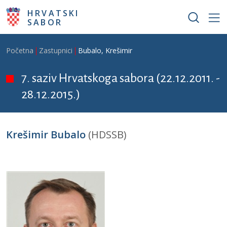
Skoči na glavni sadržaj
HRVATSKI
SABOR
Breadcrumb
Početna
Zastupnici
Bubalo, Krešimir
7. saziv Hrvatskoga sabora (22.12.2011. -
28.12.2015.)
Krešimir Bubalo
(HDSSB)