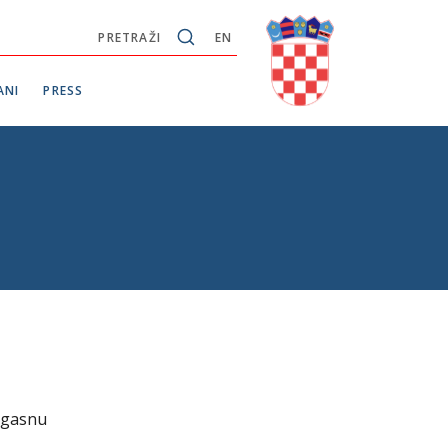
PRETRAŽI
EN
ANI
PRESS
rogasnu