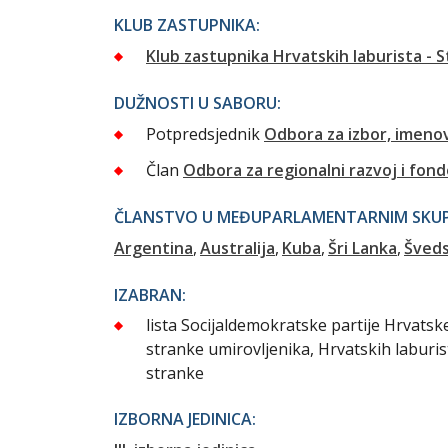
KLUB ZASTUPNIKA:
Klub zastupnika Hrvatskih laburista - 
DUŽNOSTI U SABORU:
Potpredsjednik
Odbora za izbor, imeno
Član
Odbora za regionalni razvoj i fon
ČLANSTVO U MEĐUPARLAMENTARNIM SKUPI
Argentina
Australija
Kuba
Šri Lanka
Šved
IZABRAN:
lista Socijaldemokratske partije Hrvats
stranke umirovljenika, Hrvatskih laburis
stranke
IZBORNA JEDINICA: