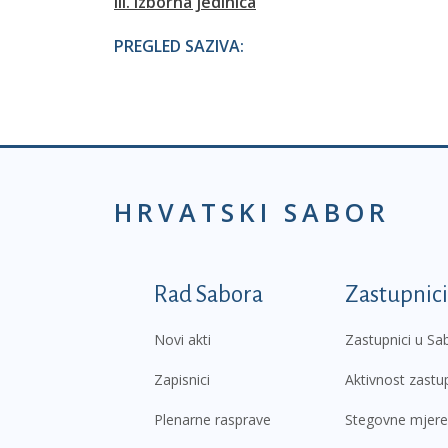
III. izborna jedinica
PREGLED SAZIVA:
HRVATSKI SABOR
Podnožje prvi izborni
Rad Sabora
Zastupnici
Novi akti
Zastupnici u Sa
Zapisnici
Aktivnost zastu
Plenarne rasprave
Stegovne mjere