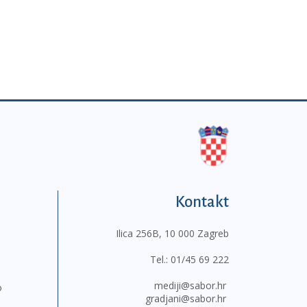
Kontakt
Ilica 256B, 10 000 Zagreb
Tel.:
01/45 69 222
mediji@sabor.hr
o
gradjani@sabor.hr