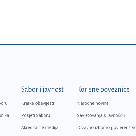
k
Sabor i javnost
Korisne poveznice
boru
Kratke obavijesti
Narodne novine
pnika
Posjeti Saboru
Savjetovanja s javnošću
Akreditacije medija
Državno izborno povjerenstv