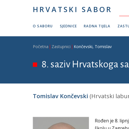
Skoči na glavni sadržaj
HRVATSKI SABOR
O SABORU
SJEDNICE
RADNA TIJELA
ZASTU
Breadcrumb
Početna
Zastupnici
Končevski, Tomislav
8. saziv Hrvatskoga sa
Tomislav Končevski
(Hrvatski labur
Rođen je 8. lip
školu u Zagrebu